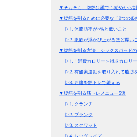
▼そもそも、腹筋は誰でも始めから割
▼腹筋を割るために必要な「2つの条
▷1. 体脂肪率が○%と低いこと
▷2. 腹筋が浮かび上がるほど厚い
▼腹筋を割る方法｜シックスパッドの
▷1.「消費カロリー＞摂取カロリ
▷2. 有酸素運動を取り入れて脂肪
▷3. お腹を筋トレで鍛える
▼腹筋を割る筋トレメニュー5選
▷1. クランチ
▷2. プランク
▷3. スクワット
▷4. レッグレイズ