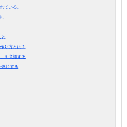
れている。
件」
こと
作り方とは？
ー」を意識する
を燃焼する