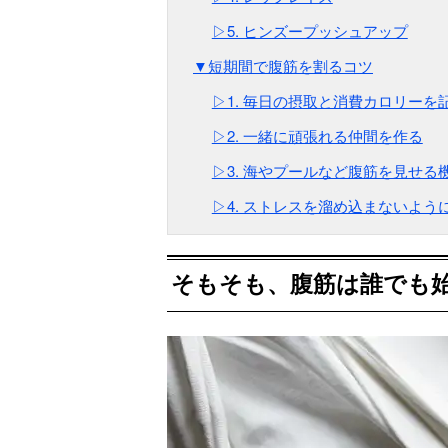
▷5. ヒンズープッシュアップ
▼短期間で腹筋を割るコツ
▷1. 毎日の摂取と消費カロリーを
▷2. 一緒に頑張れる仲間を作る
▷3. 海やプールなど腹筋を見せる
▷4. ストレスを溜め込まないよう
そもそも、腹筋は誰でも