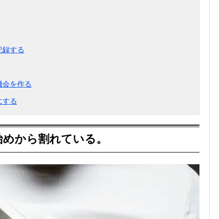
記録する
機会を作る
にする
始めから割れている。