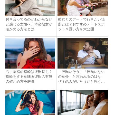
付き合ってるのかわからない
彼女とのデートで行きたい場
と感じる女性へ。本命彼女か
所とは？おすすめデートスポ
確かめる方法とは
ット＆誘い方を大公開
右手薬指の指輪は彼氏持ち？
「彼氏いそう」「彼氏いない
指輪をする意味＆彼氏の有無
の意外」と言われるのはな
の確かめ方を解説
ぜ？恋人がいそうだと思う理
由とは