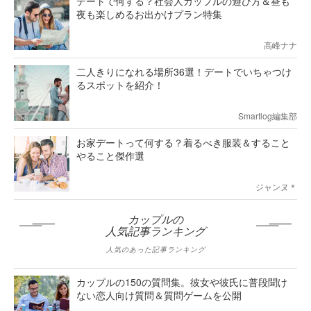
デートで何する？社会人カップルの遊び方＆昼も
夜も楽しめるお出かけプラン特集
高峰ナナ
二人きりになれる場所36選！デートでいちゃつけ
るスポットを紹介！
Smartlog編集部
お家デートって何する？着るべき服装＆すること
やること傑作選
ジャンヌ＊
カップルの
人気記事ランキング
人気のあった記事ランキング
カップルの150の質問集。彼女や彼氏に普段聞け
ない恋人向け質問＆質問ゲームを公開