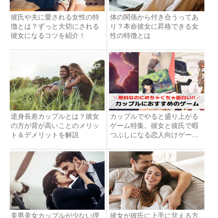
彼氏や夫に愛される女性の特
体の関係から付き合うってあ
徴とは？ずっと大切にされる
り？本命彼女に昇格できる女
彼女になるコツを紹介！
性の特徴とは
逆身長差カップルとは？彼女
カップルでやると盛り上がる
の方が背が高いことのメリッ
ゲーム特集。彼女と彼氏で暇
ト＆デメリットを解説
つぶしになる恋人向けゲーム
とは？
美男美女カップルが少ない理
彼女が彼氏に上手に甘える方