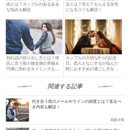
由とは？カップルのあるある
法とは？甘えてもらえる女性
な悩みも解説
になるコツも解説！
別れ話の切り出し方とは？彼
カップルの大切な6つの記念
氏に言う前の彼女側の準備＆
日。恋人となにするか悩んだ
円満に別れるタイミングも紹
時におすすめの過ごし方を解
介！
説
関連する記事
付き合う前のメールやラインの頻度とは？送るべ
き内容も解説！
高梨夕貴