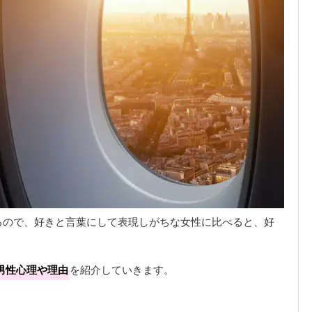
るので、好きと言葉にして表現しがちな女性に比べると、好
男性心理や理由
を紹介していきます。