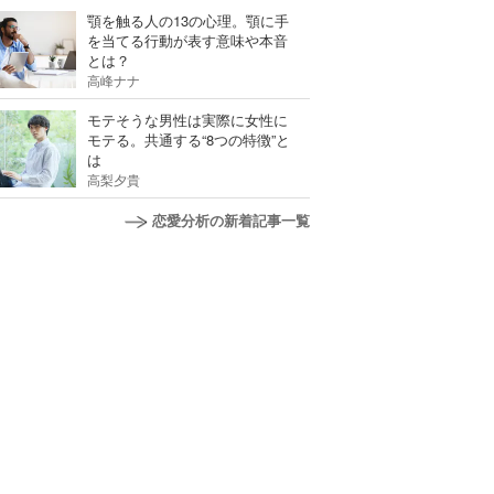
顎を触る人の13の心理。顎に手
を当てる行動が表す意味や本音
とは？
高峰ナナ
モテそうな男性は実際に女性に
モテる。共通する“8つの特徴”と
は
高梨夕貴
恋愛分析の新着記事一覧