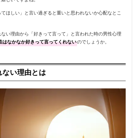
ってほしい」と言い過ぎると重いと思われないか心配なとこ
れない理由から「好きって言って」と言われた時の男性心理
性はなかなか好きって言ってくれない
のでしょうか。
れない理由とは