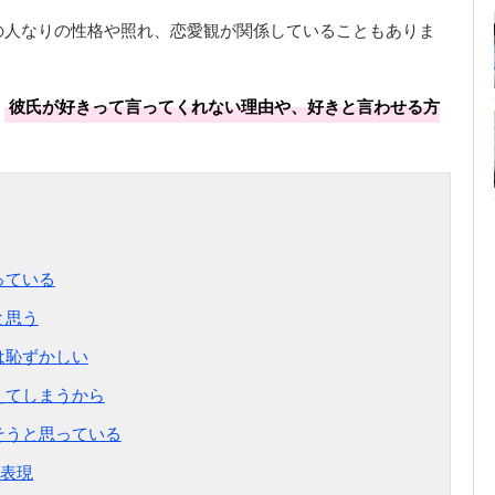
の人なりの性格や照れ、恋愛観が関係していることもありま
、
彼氏が好きって言ってくれない理由や、好きと言わせる方
っている
と思う
は恥ずかしい
えてしまうから
そうと思っている
表現