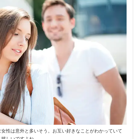
む女性は意外と多いそう。お互い好きなことがわかっていて
と嬉しいですよね。