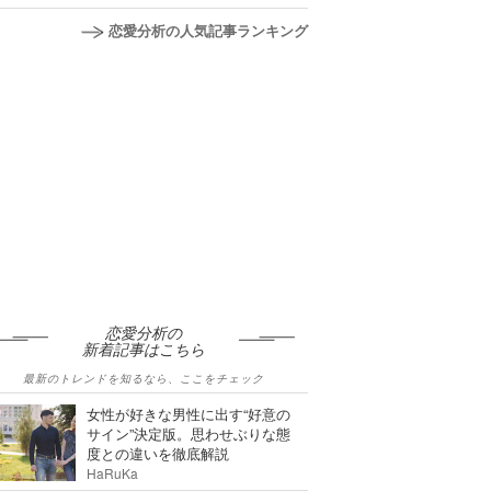
恋愛分析の人気記事ランキング
恋愛分析の
新着記事はこちら
最新のトレンドを知るなら、ここをチェック
女性が好きな男性に出す“好意の
サイン”決定版。思わせぶりな態
度との違いを徹底解説
HaRuKa