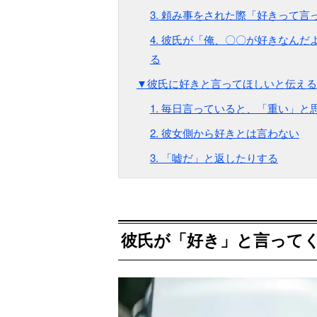
3. 頼み事をされた際「好きって
4. 彼氏が「俺、〇〇が好きなん
る
▼彼氏に好きと言ってほしいと伝える
1. 毎日言っていると、「重い」と
2. 彼女側から好きとは言わない
3. 「嘘だ」と返したりする
彼氏が「好き」と言って