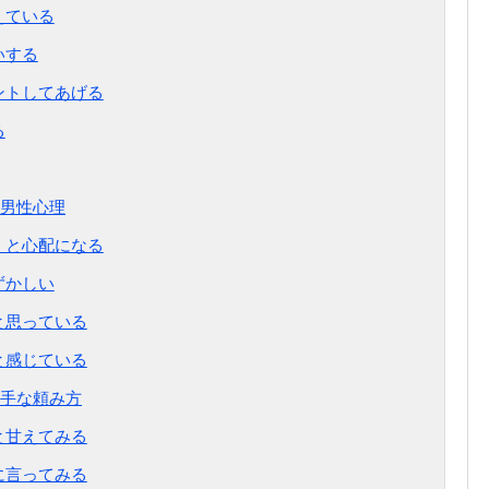
えている
いする
ントしてあげる
る
男性心理
」と心配になる
ずかしい
と思っている
と感じている
手な頼み方
と甘えてみる
に言ってみる