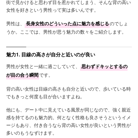
街で見かけると思わず目を惹かれてしまう、そんな背の高い
女性を好きという男性って実は多いんです。
男性は、
長身女性のどういった点に魅力を感じる
のでしょ
うか。ここでは、男性が思う魅力の数々をご紹介します。
魅力1. 目線の高さが自分と近いのが良い
男性が女性と一緒に過ごしていて、
思わずドキッとするの
が目の合う瞬間
です。
背の高い女性は目線の高さも自分と近いので、歩いている時
でもきっと何度も目が合いますよね。
他にも、デート中に見えている風景が同じなので、強く親近
感を持てるのも魅力的。何となく性格も良さそうというイメ
ージもあり、付き合うなら背の高い女性が良いという男性が
多いのもうなずけます。