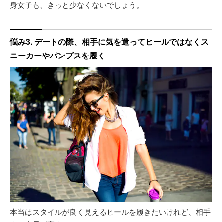
身女子も、きっと少なくないでしょう。
悩み3. デートの際、相手に気を遣ってヒールではなくス
ニーカーやパンプスを履く
本当はスタイルが良く見えるヒールを履きたいけれど、相手