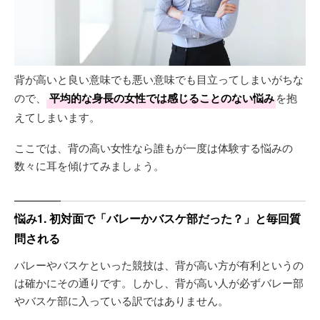
背が高いと良い意味でも悪い意味でも目立ってしまいがちな
ので、
平均的な身長の女性では感じることのない悩み
を抱
えてしまいます。
ここでは、背の高い女性なら誰もが一度は体験する悩みの
数々に耳を傾けてみましょう。
悩み1. 初対面で「バレーかバスケ部だった？」と毎回質
問される
バレーやバスケといった競技は、背が高い方が有利というの
は確かにその通りです。しかし、背が高い人が必ずバレー部
やバスケ部に入っている訳ではありません。