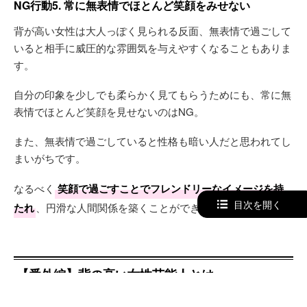
NG行動5. 常に無表情でほとんど笑顔をみせない
背が高い女性は大人っぽく見られる反面、無表情で過ごして
いると相手に威圧的な雰囲気を与えやすくなることもありま
す。
自分の印象を少しでも柔らかく見てもらうためにも、常に無
表情でほとんど笑顔を見せないのはNG。
また、無表情で過ごしていると性格も暗い人だと思われてし
まいがちです。
なるべく
笑顔で過ごすことでフレンドリーなイメージを持
目次を開く
たれ
、円滑な人間関係を築くことができますよ。
【番外編】背の高い女性芸能人とは