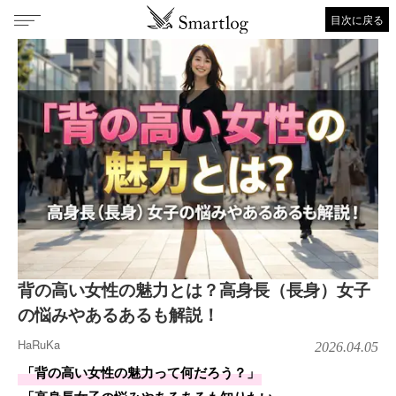
目次に戻る
背の高い女性の魅力とは？高身長（長身）女子
の悩みやあるあるも解説！
HaRuKa
2026.04.05
「背の高い女性の魅力って何だろう？」