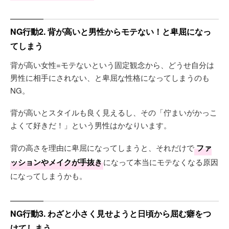
NG行動2. 背が高いと男性からモテない！と卑屈になっ
てしまう
背が高い女性=モテないという固定観念から、どうせ自分は
男性に相手にされない、と卑屈な性格になってしまうのも
NG。
背が高いとスタイルも良く見えるし、その「佇まいがかっこ
よくて好きだ！」という男性はかなりいます。
背の高さを理由に卑屈になってしまうと、それだけで
ファ
ッションやメイクが手抜き
になって本当にモテなくなる原因
になってしまうかも。
NG行動3. わざと小さく見せようと日頃から屈む癖をつ
けてしまう