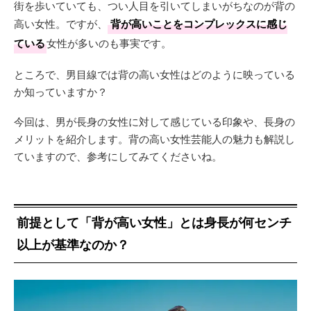
街を歩いていても、つい人目を引いてしまいがちなのが背の
高い女性。ですが、
背が高いことをコンプレックスに感じ
ている
女性が多いのも事実です。
ところで、男目線では背の高い女性はどのように映っている
か知っていますか？
今回は、男が長身の女性に対して感じている印象や、長身の
メリットを紹介します。背の高い女性芸能人の魅力も解説し
ていますので、参考にしてみてくださいね。
前提として「背が高い女性」とは身長が何センチ
以上が基準なのか？