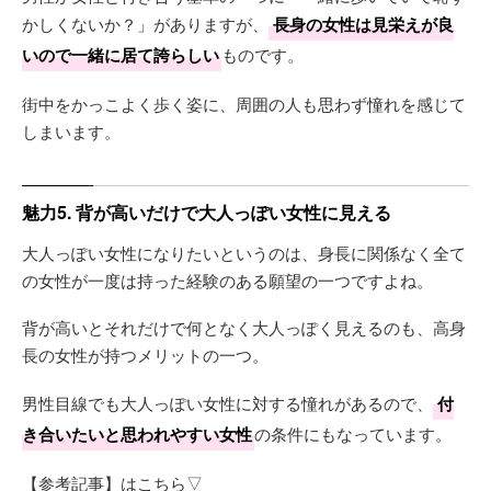
かしくないか？」がありますが、
長身の女性は見栄えが良
いので一緒に居て誇らしい
ものです。
街中をかっこよく歩く姿に、周囲の人も思わず憧れを感じて
しまいます。
魅力5. 背が高いだけで大人っぽい女性に見える
大人っぽい女性になりたいというのは、身長に関係なく全て
の女性が一度は持った経験のある願望の一つですよね。
背が高いとそれだけで何となく大人っぽく見えるのも、高身
長の女性が持つメリットの一つ。
男性目線でも大人っぽい女性に対する憧れがあるので、
付
き合いたいと思われやすい女性
の条件にもなっています。
【参考記事】はこちら▽