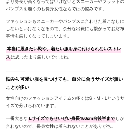
より身長が高くなってはいけないとスニーカーやフラットの
パンプスを履くのも長身女性ならではの悩みです。
ファッションもスニーカーやパンプスに合わせた着こなしに
しないといけなくなるので、余分な出費にも繋がってお財布
事情も厳しくなってしまいます。
本当に履きたい靴や、着たい服を身に付けられないストレ
ス
は思ったより厳しいですよね。
悩み4. 可愛い服を見つけても、自分に合うサイズが無い
ことが多い
女性向けのファッションアイテムの多くはS・M・Lというサ
イズで分けられています。
一番大きな
Lサイズでもせいぜい身長160cm台後半まで
しか
合わないので、長身女性は着られないことがありがち。