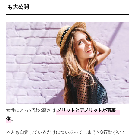
も大公開
女性にとって背の高さは
メリットとデメリットが表裏一
体
。
本人も自覚しているだけについ取ってしまうNG行動がいく