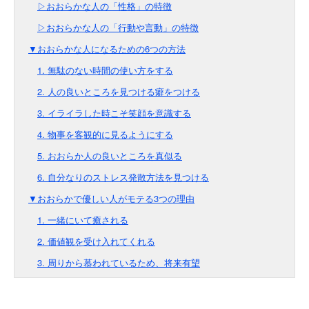
▷おおらかな人の「性格」の特徴
▷おおらかな人の「行動や言動」の特徴
▼おおらかな人になるための6つの方法
1. 無駄のない時間の使い方をする
2. 人の良いところを見つける癖をつける
3. イライラした時こそ笑顔を意識する
4. 物事を客観的に見るようにする
5. おおらか人の良いところを真似る
6. 自分なりのストレス発散方法を見つける
▼おおらかで優しい人がモテる3つの理由
1. 一緒にいて癒される
2. 価値観を受け入れてくれる
3. 周りから慕われているため、将来有望