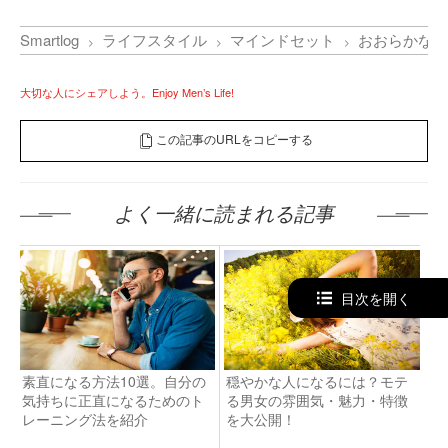
Smartlog
ライフスタイル
マインドセット
おおらかな人
大切な人にシェアしよう。Enjoy Men’s Life!
この記事のURLをコピーする
よく一緒に読まれる記事
目次を開く
素直になる方法10選。自分の
穏やかな人になるには？モテ
気持ちに正直になるためのト
る男女の雰囲気・魅力・特徴
レーニング法を紹介
を大公開！