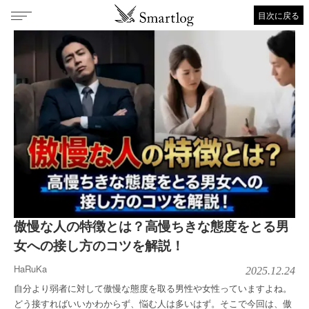
目次に戻る
傲慢な人の特徴とは？高慢ちきな態度をとる男
女への接し方のコツを解説！
HaRuKa
2025.12.24
自分より弱者に対して傲慢な態度を取る男性や女性っていますよね。
どう接すればいいかわからず、悩む人は多いはず。そこで今回は、傲