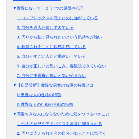
▼傲慢になってしまう7つの原因や心理
1. コンプレックスを隠すために強がっている
2. 自分を過大評価しすぎている
3. 周りから強く見られたいという気持ちが強い
4. 称賛されることに快感を感じている
5. 自分がすごい人だと勘違いしている
6. 自分が正しいと思いこみ、客観視できていない
7. 自分に主導権が無いと気が済まない
▼【自己診断】傲慢な男女の12個の特徴とは
▷傲慢な人の性格の特徴
▷傲慢な人の行動や言動の特徴
▼高慢ちきな人にならないために気をつけるべきこと
1. 他人の意見やアドバイスを素直に聞き入れる
2. 周りに支えられて今の自分があることに気付く