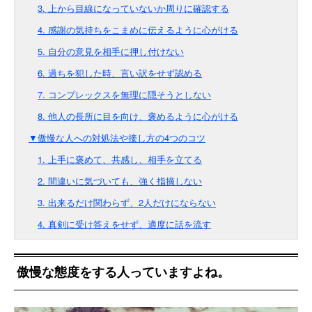
3. 上から目線になっていないか周りに確認する
4. 感謝の気持ちをこまめに伝えるように心がける
5. 自分の意見を相手に押し付けない
6. 過ちを犯した時、言い訳をせず認める
7. コンプレックスを無理に隠そうとしない
8. 他人の長所に目を向け、褒めるように心がける
▼傲慢な人への対処法や接し方の4つのコツ
1. 上手に褒めて、共感し、相手を立てる
2. 間違いに気づいても、強く指摘しない
3. 出来るだけ関わらず、2人だけにならない
4. 真剣に受け答えをせず、適度に話を流す
傲慢な態度をする人っていますよね。