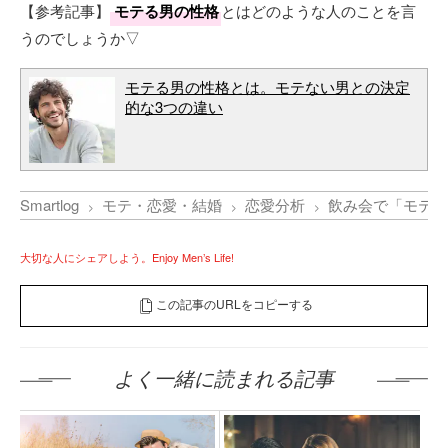
【参考記事】
モテる男の性格
とはどのような人のことを言
うのでしょうか▽
モテる男の性格とは。モテない男との決定
的な3つの違い
Smartlog
モテ・恋愛・結婚
恋愛分析
飲み会で「モテる
大切な人にシェアしよう。Enjoy Men’s Life!
この記事のURLをコピーする
よく一緒に読まれる記事