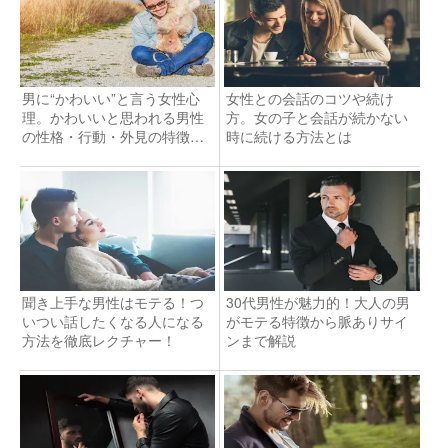
男に“かわいい”と言う女性心
女性との会話のコツや続け
理。かわいいと思われる男性
方。女の子と会話が続かない
の性格・行動・外見の特徴と
時に続ける方法とは
は
聞き上手な男性はモテる！つ
30代男性が魅力的！大人の男
いつい話したくなる人になる
がモテる特徴から脈ありサイ
方法を徹底レクチャー！
ンまで解説