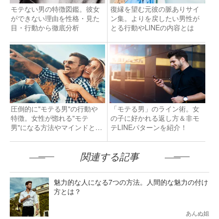
モテない男の特徴図鑑。彼女
復縁を望む元彼の脈ありサイ
ができない理由を性格・見た
ン集。よりを戻したい男性が
目・行動から徹底分析
とる行動やLINEの内容とは
圧倒的に"モテる男"の行動や
「モテる男」のライン術。女
特徴。女性が惚れる"モテ
の子に好かれる返し方＆非モ
男"になる方法やマインドと
テLINEパターンを紹介！
は？
関連する記事
魅力的な人になる7つの方法。人間的な魅力の付け
方とは？
あんぬ姐