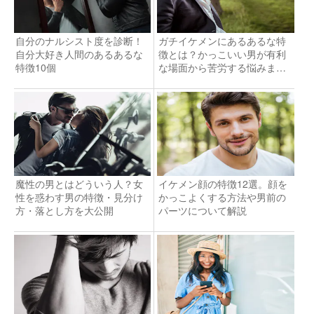
自分のナルシスト度を診断！
ガチイケメンにあるあるな特
自分大好き人間のあるあるな
徴とは？かっこいい男が有利
特徴10個
な場面から苦労する悩みまで
紹介
魔性の男とはどういう人？女
イケメン顔の特徴12選。顔を
性を惑わす男の特徴・見分け
かっこよくする方法や男前の
方・落とし方を大公開
パーツについて解説