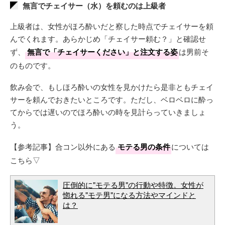
無言でチェイサー（水）を頼むのは上級者
上級者は、女性がほろ酔いだと察した時点でチェイサーを頼
んでくれます。あらかじめ「チェイサー頼む？」と確認せ
ず、
無言で「チェイサーください」と注文する姿
は男前そ
のものです。
飲み会で、もしほろ酔いの女性を見かけたら是非ともチェイ
サーを頼んでおきたいところです。ただし、ベロベロに酔っ
てからでは遅いのでほろ酔いの時を見計らっていきましょ
う。
【参考記事】合コン以外にある
モテる男の条件
については
こちら▽
圧倒的に"モテる男"の行動や特徴。女性が
惚れる"モテ男"になる方法やマインドと
は？