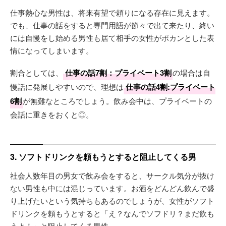
仕事熱心な男性は、将来有望で頼りになる存在に見えます。
でも、仕事の話をすると専門用語が節々で出て来たり、終い
には自慢をし始める男性も居て相手の女性がポカンとした表
情になってしまいます。
割合としては、
仕事の話7割：プライベート3割
の場合は自
慢話に発展しやすいので、理想は
仕事の話4割:プライベート
6割
が無難なところでしょう。飲み会中は、プライベートの
会話に重きをおくと◎。
3. ソフトドリンクを頼もうとすると阻止してくる男
社会人数年目の男女で飲み会をすると、サークル気分が抜け
ない男性も中には混じっています。お酒をどんどん飲んで盛
り上げたいという気持ちもあるのでしょうが、女性がソフト
ドリンクを頼もうとすると「え？なんでソフドリ？まだ飲も
うよ！」と阻止してくる男性。