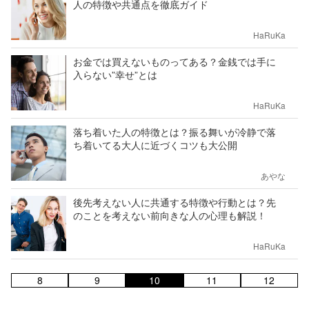
人の特徴や共通点を徹底ガイド
HaRuKa
お金では買えないものってある？金銭では手に
入らない”幸せ”とは
HaRuKa
落ち着いた人の特徴とは？振る舞いが冷静で落
ち着いてる大人に近づくコツも大公開
あやな
後先考えない人に共通する特徴や行動とは？先
のことを考えない前向きな人の心理も解説！
HaRuKa
8
9
10
11
12