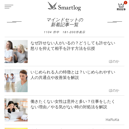
マインドセットの
新着記事一覧
1104
件中
181
-
200
件表示
なぜ許せない人がいるの？どうしても許せない
怒りを抑えて相手を許す方法を伝授
ほのか
いじめられる人の特徴とは？いじめられやすい
人の共通点や改善策を解説
ほのか
働きたくない女性は意外と多い？仕事をしたく
ない理由／やる気がない時の対処法を解説
HaRuKa