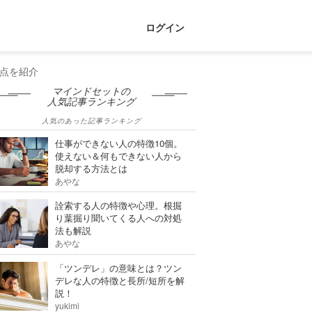
ログイン
点を紹介
マインドセットの
人気記事ランキング
人気のあった記事ランキング
仕事ができない人の特徴10個。
使えない＆何もできない人から
脱却する方法とは
あやな
詮索する人の特徴や心理。根掘
り葉掘り聞いてくる人への対処
法も解説
あやな
「ツンデレ」の意味とは？ツン
デレな人の特徴と長所/短所を解
説！
yukimi