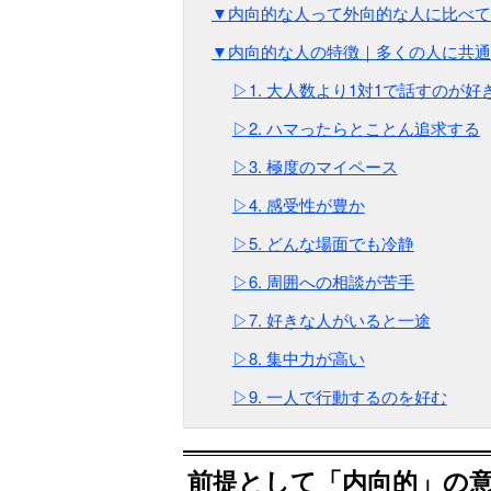
▼内向的な人って外向的な人に比べて
▼内向的な人の特徴｜多くの人に共通
▷1. 大人数より1対1で話すのが好
▷2. ハマったらとことん追求する
▷3. 極度のマイペース
▷4. 感受性が豊か
▷5. どんな場面でも冷静
▷6. 周囲への相談が苦手
▷7. 好きな人がいると一途
▷8. 集中力が高い
▷9. 一人で行動するのを好む
前提として「内向的」の