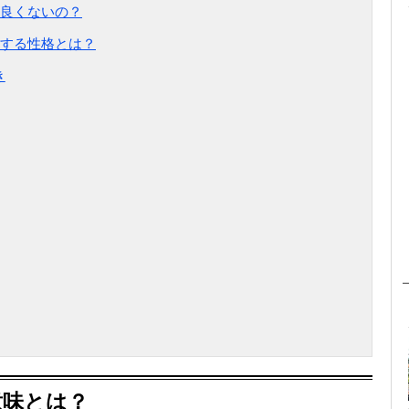
良くないの？
する性格とは？
き
意味とは？