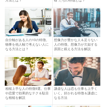
方法とは？
様”たちの特徴とは？
自分軸がある人の10の特徴。
想像力が豊かな人＆足りない
物事を他人軸で考えない人に
人の特徴。想像力が欠如する
なる方法とは？
原因と鍛える方法を解説
相槌上手な人の特徴9選。仕事
謙虚な人は恋も仕事も上手く
や恋愛で効果的なテク＆駄目
いく。好かれる特徴＆謙虚に
な相槌を解説
なる方法