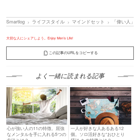
Smartlog
ライフスタイル
マインドセット
「偉い人」と
大切な人にシェアしよう。Enjoy Men’s Life!
この記事のURLをコピーする
よく一緒に読まれる記事
心が強い人の11の特徴。屈強
一人が好きな人あるある12
なメンタルを手に入れる5つの
個。ソロ活好きな“おひとり