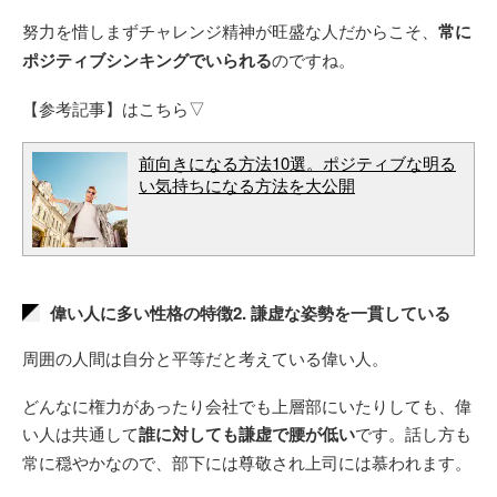
努力を惜しまずチャレンジ精神が旺盛な人だからこそ、
常に
ポジティブシンキングでいられる
のですね。
【参考記事】はこちら▽
前向きになる方法10選。ポジティブな明る
い気持ちになる方法を大公開
偉い人に多い性格の特徴2. 謙虚な姿勢を一貫している
周囲の人間は自分と平等だと考えている偉い人。
どんなに権力があったり会社でも上層部にいたりしても、偉
い人は共通して
誰に対しても謙虚で腰が低い
です。話し方も
常に穏やかなので、部下には尊敬され上司には慕われます。