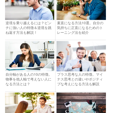
逆境を乗り越えるには？ピン
素直になる方法10選。自分の
チに強い人の特徴＆逆境を跳
気持ちに正直になるためのト
ね返す方法も解説！
レーニング法を紹介
自分軸がある人の10の特徴。
プラス思考な人の特徴。マイ
物事を他人軸で考えない人に
ナス思考との違いやポジティ
なる方法とは？
ブな考えになる方法も解説