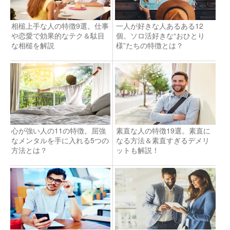
相槌上手な人の特徴9選。仕事
一人が好きな人あるある12
や恋愛で効果的なテク＆駄目
個。ソロ活好きな“おひとり
な相槌を解説
様”たちの特徴とは？
心が強い人の11の特徴。屈強
素直な人の特徴19選。素直に
なメンタルを手に入れる5つの
なる方法＆素直すぎるデメリ
方法とは？
ットも解説！