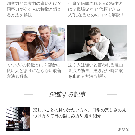
洞察力と観察力の違いとは？
仕事で信頼される人の特徴と
洞察力がある人の特徴と鍛え
は？職場などで”信頼できる
る方法を解説
人”になるためのコツも解説！
“いい人”の特徴とは？都合の
泣く人は強いと言われる理由
良い人どまりにならない改善
＆涙の効果。泣きたい時に涙
方法も解説
を止める方法も解説
関連する記事
楽しいことの見つけたい方へ。日常の楽しみの見
つけ方＆毎日の楽しみ方31選を紹介
あやな