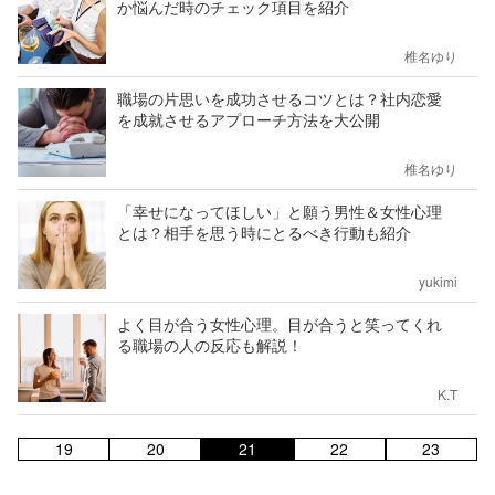
か悩んだ時のチェック項目を紹介
椎名ゆり
職場の片思いを成功させるコツとは？社内恋愛
を成就させるアプローチ方法を大公開
椎名ゆり
「幸せになってほしい」と願う男性＆女性心理
とは？相手を思う時にとるべき行動も紹介
yukimi
よく目が合う女性心理。目が合うと笑ってくれ
る職場の人の反応も解説！
K.T
19
20
21
22
23