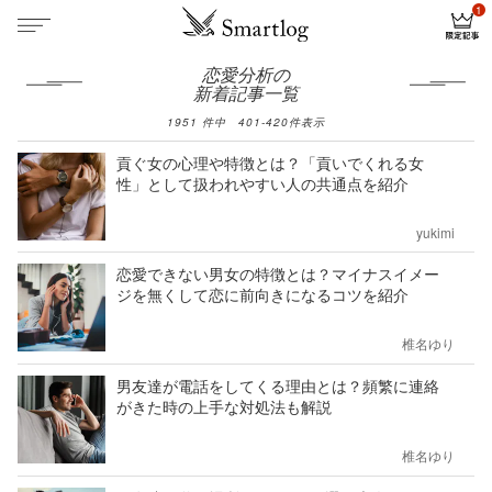
恋愛分析の
新着記事一覧
1951
件中
401
-
420
件表示
貢ぐ女の心理や特徴とは？「貢いでくれる女
性」として扱われやすい人の共通点を紹介
yukimi
恋愛できない男女の特徴とは？マイナスイメー
ジを無くして恋に前向きになるコツを紹介
椎名ゆり
男友達が電話をしてくる理由とは？頻繁に連絡
がきた時の上手な対処法も解説
椎名ゆり