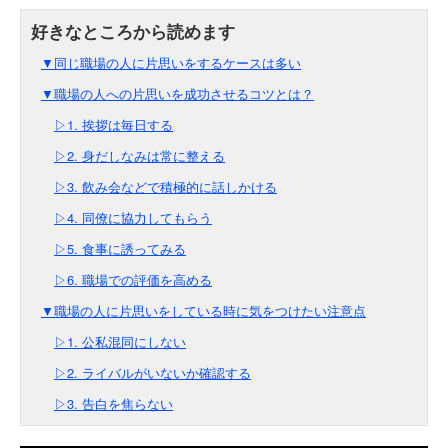
▼同じ職場の人に片思いをするケースは多い
▼職場の人への片思いを成功させるコツとは？
▷1. 挨拶は毎日する
▷2. 身だしなみは常に整える
▷3. 飲み会などで積極的に話しかける
▷4. 同僚に協力してもらう
▷5. 食事に誘ってみる
▷6. 職場での評価を高める
▼職場の人に片思いをしている時に気をつけたい注意点
▷1. 公私混同にしない
▷2. ライバルがいないか確認する
▷3. 告白を焦らない