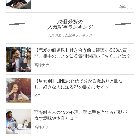
高峰ナナ
恋愛分析の
人気記事ランキング
人気のあった記事ランキング
【恋愛の価値観】付き合う前に確認する33の質
問。相手のことを知る質問や聞いておくことは？
高峰ナナ
【男女別】LINEの返信で分かる脈ありと脈な
し。好きな人に送る25の脈ありサイン
K.T
顎を触る人の13の心理。顎に手を当てる行動が
表す意味や本音とは？
高峰ナナ