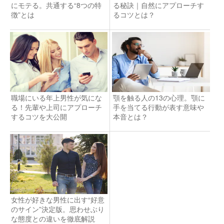
にモテる。共通する“8つの特
る秘訣｜自然にアプローチす
徴”とは
るコツとは？
職場にいる年上男性が気にな
顎を触る人の13の心理。顎に
る！先輩や上司にアプローチ
手を当てる行動が表す意味や
するコツを大公開
本音とは？
女性が好きな男性に出す“好意
のサイン”決定版。思わせぶり
な態度との違いを徹底解説