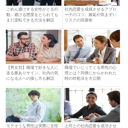
ごめん避けする女性がとる行
社内恋愛を成就させるアプロ
動。避ける態度をとられても
ーチのコツ。嫉妬や気まずい
まだ逆転できる方法を解説
リスクの回避術
【男女別】職場で好きな人に
職場でいじってくる男性の心
送る脈ありサイン。社内の気
理とは？同僚にからかわれた
になる人への接し方も解説
時の対処法を大公開
モテそうな男性は実際に女性
上司との社内恋愛を成功させ