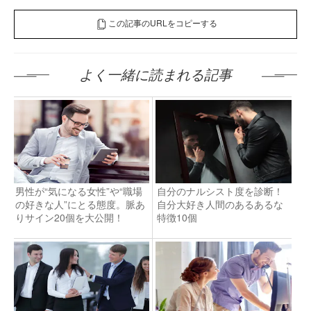
この記事のURLをコピーする
よく一緒に読まれる記事
男性が“気になる女性”や“職場
自分のナルシスト度を診断！
の好きな人”にとる態度。脈あ
自分大好き人間のあるあるな
りサイン20個を大公開！
特徴10個