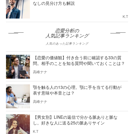
なしの見分け方も解説
K.T
恋愛分析の
人気記事ランキング
人気のあった記事ランキング
【恋愛の価値観】付き合う前に確認する33の質
問。相手のことを知る質問や聞いておくことは？
高峰ナナ
顎を触る人の13の心理。顎に手を当てる行動が
表す意味や本音とは？
高峰ナナ
【男女別】LINEの返信で分かる脈ありと脈な
し。好きな人に送る25の脈ありサイン
K.T