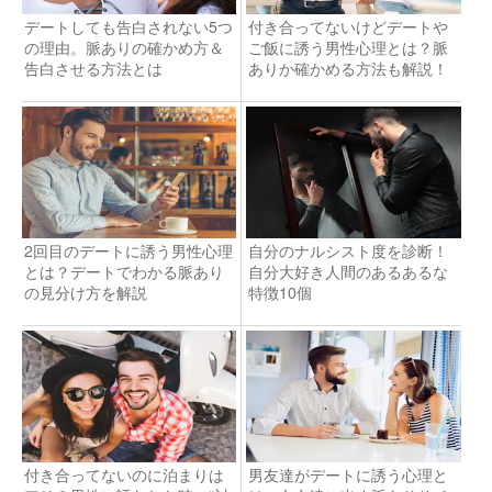
デートしても告白されない5つ
付き合ってないけどデートや
の理由。脈ありの確かめ方＆
ご飯に誘う男性心理とは？脈
告白させる方法とは
ありか確かめる方法も解説！
2回目のデートに誘う男性心理
自分のナルシスト度を診断！
とは？デートでわかる脈あり
自分大好き人間のあるあるな
の見分け方を解説
特徴10個
付き合ってないのに泊まりは
男友達がデートに誘う心理と