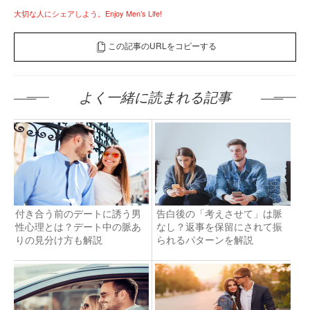
大切な人にシェアしよう。Enjoy Men’s Life!
この記事のURLをコピーする
よく一緒に読まれる記事
付き合う前のデートに誘う男
告白後の「考えさせて」は脈
性心理とは？デート中の脈あ
なし？返事を保留にされて振
りの見分け方も解説
られるパターンを解説