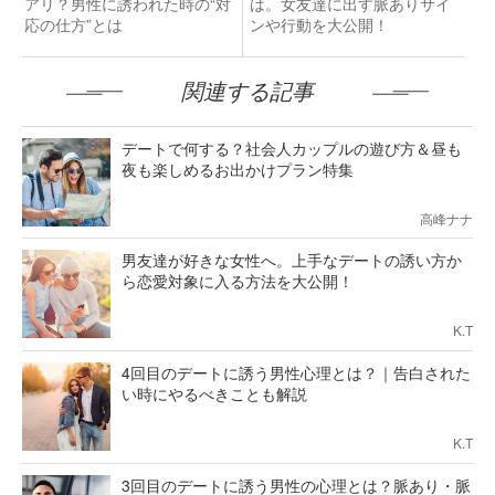
アリ？男性に誘われた時の“対
は。女友達に出す脈ありサイ
応の仕方”とは
ンや行動を大公開！
関連する記事
デートで何する？社会人カップルの遊び方＆昼も
夜も楽しめるお出かけプラン特集
高峰ナナ
男友達が好きな女性へ。上手なデートの誘い方か
ら恋愛対象に入る方法を大公開！
K.T
4回目のデートに誘う男性心理とは？｜告白された
い時にやるべきことも解説
K.T
3回目のデートに誘う男性の心理とは？脈あり・脈