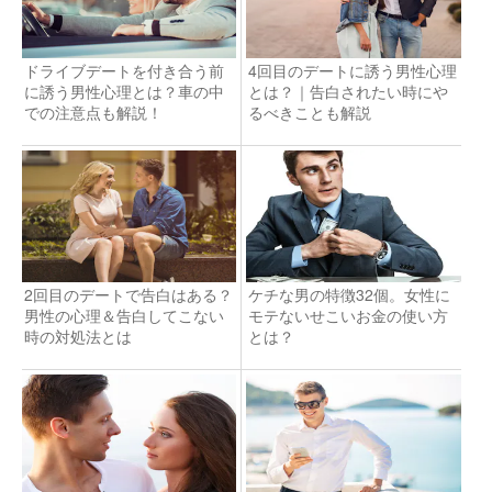
ドライブデートを付き合う前
4回目のデートに誘う男性心理
に誘う男性心理とは？車の中
とは？｜告白されたい時にや
での注意点も解説！
るべきことも解説
2回目のデートで告白はある？
ケチな男の特徴32個。女性に
男性の心理＆告白してこない
モテないせこいお金の使い方
時の対処法とは
とは？