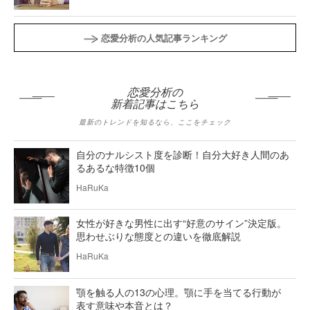
恋愛分析の人気記事ランキング
恋愛分析の
新着記事はこちら
最新のトレンドを知るなら、ここをチェック
自分のナルシスト度を診断！自分大好き人間のあ
るあるな特徴10個
HaRuKa
女性が好きな男性に出す“好意のサイン”決定版。
思わせぶりな態度との違いを徹底解説
HaRuKa
顎を触る人の13の心理。顎に手を当てる行動が
表す意味や本音とは？