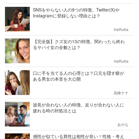
SNSをやらない人の9つの特徴。Twitter(X)や
Instagramに登録しない理由とは？
HaRuKa
【完全版】クズ女の13の特徴。関わったら終わ
るヤバイ女の全貌とは？
HaRuKa
口に手を当てる人の心理とは？口元を隠す癖が
ある男女の本音を大公開
高峰ナナ
波長が合わない人の特徴。反りが合わない人に
疲れる時の対処法とは
あやな
感性が似ている異性は相性が良い！性格・考え