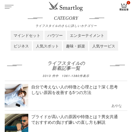
CATEGORY
ライフスタイルのさらに詳しいカテゴリー
マインドセット
ハウツー
エンターテイメント
ビジネス
人気スポット
趣味・娯楽
人気サービス
ライフスタイルの
新着記事一覧
3313
件中
1361
-
1380
件表示
自分で考えない人の特徴と心理とは？深く思考
しない原因を改善する5つの方法
あやな
プライドが高い人の原因や特徴とは？男女共通
でおすすめの負けず嫌いの直し方も解説