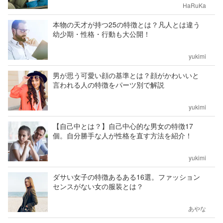
HaRuKa
本物の天才が持つ25の特徴とは？凡人とは違う
幼少期・性格・行動も大公開！
yukimi
男が思う可愛い顔の基準とは？顔がかわいいと
言われる人の特徴をパーツ別で解説
yukimi
【自己中とは？】自己中心的な男女の特徴17
個。自分勝手な人が性格を直す方法を紹介！
yukimi
ダサい女子の特徴あるある16選。ファッション
センスがない女の服装とは？
あやな