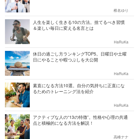
椎名ゆり
人生を楽しく生きる10の方法。捨てるべき習慣
＆楽しい毎日に変える名言とは
HaRuKa
休日の過ごし方ランキングTOP5。日曜日や土曜
日にやることや暇つぶしを大公開
HaRuKa
素直になる方法10選。自分の気持ちに正直にな
るためのトレーニング法を紹介
HaRuKa
アクティブな人の“13の特徴”。性格や心理の共通
点と積極的になる方法を解説！
高峰ナナ