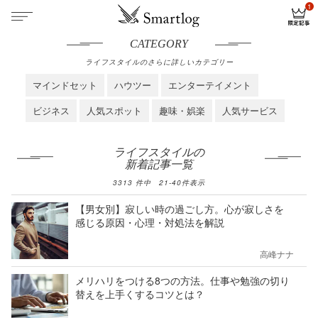
CATEGORY
ライフスタイルのさらに詳しいカテゴリー
マインドセット
ハウツー
エンターテイメント
ビジネス
人気スポット
趣味・娯楽
人気サービス
ライフスタイルの
新着記事一覧
3313
件中
21
-
40
件表示
【男女別】寂しい時の過ごし方。心が寂しさを
感じる原因・心理・対処法を解説
高峰ナナ
メリハリをつける8つの方法。仕事や勉強の切り
替えを上手くするコツとは？