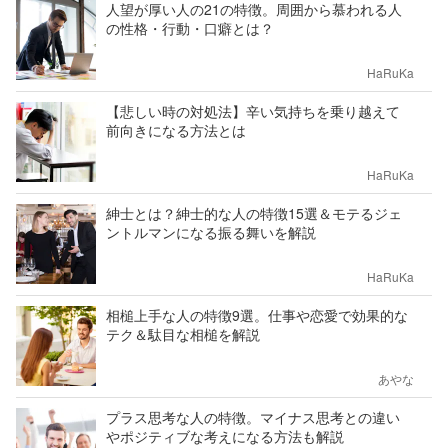
人望が厚い人の21の特徴。周囲から慕われる人
の性格・行動・口癖とは？
HaRuKa
【悲しい時の対処法】辛い気持ちを乗り越えて
前向きになる方法とは
HaRuKa
紳士とは？紳士的な人の特徴15選＆モテるジェ
ントルマンになる振る舞いを解説
HaRuKa
相槌上手な人の特徴9選。仕事や恋愛で効果的な
テク＆駄目な相槌を解説
あやな
プラス思考な人の特徴。マイナス思考との違い
やポジティブな考えになる方法も解説