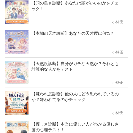
【頭の良さ診断】あなたは頭がいいのかをチェ
ック！
小林優
【本物の天才診断】あなたの天才度は何%？
小林優
【天然度診断】自分がガチな天然か？それとも
計算的な人かをテスト
小林優
【嫌われ度診断】他の人にどう思われているの
か？嫌われてるのかチェック
小林優
【優しさ診断】本当に優しい人がわかる優しさ
度の心理テスト！