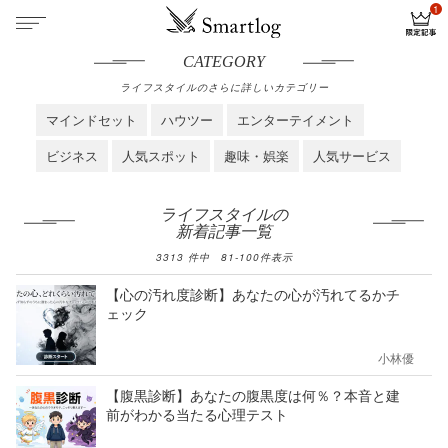
CATEGORY
ライフスタイルのさらに詳しいカテゴリー
マインドセット
ハウツー
エンターテイメント
ビジネス
人気スポット
趣味・娯楽
人気サービス
ライフスタイルの
新着記事一覧
3313
件中
81
-
100
件表示
【心の汚れ度診断】あなたの心が汚れてるかチ
ェック
小林優
【腹黒診断】あなたの腹黒度は何％？本音と建
前がわかる当たる心理テスト