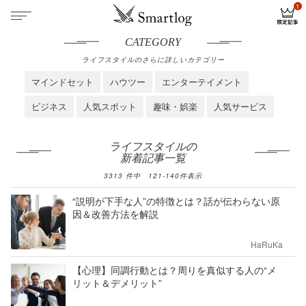
CATEGORY
ライフスタイルのさらに詳しいカテゴリー
マインドセット
ハウツー
エンターテイメント
ビジネス
人気スポット
趣味・娯楽
人気サービス
ライフスタイルの
新着記事一覧
3313
件中
121
-
140
件表示
“説明が下手な人”の特徴とは？話が伝わらない原
因＆改善方法を解説
HaRuKa
【心理】同調行動とは？周りを真似する人の“メ
リット＆デメリット”