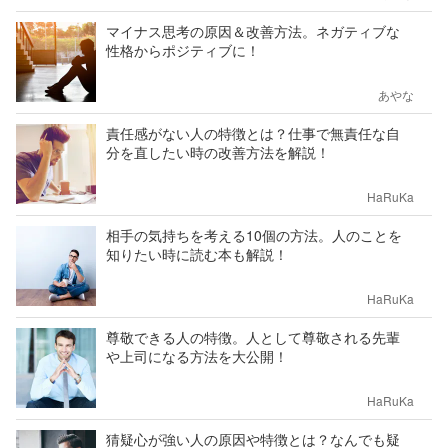
マイナス思考の原因＆改善方法。ネガティブな
性格からポジティブに！
あやな
責任感がない人の特徴とは？仕事で無責任な自
分を直したい時の改善方法を解説！
HaRuKa
相手の気持ちを考える10個の方法。人のことを
知りたい時に読む本も解説！
HaRuKa
尊敬できる人の特徴。人として尊敬される先輩
や上司になる方法を大公開！
HaRuKa
猜疑心が強い人の原因や特徴とは？なんでも疑