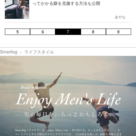
ってかかる癖を克服する方法も公開
あやな
5
6
7
8
9
Smartlog
ライフスタイル