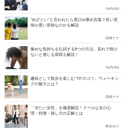
HaRuKa
“めざとい”と言われたら悪口or褒め言葉？良い意
味か悪い意味なのかを解説
高峰ナナ
惨めな気持ちを払拭する8つの方法。哀れで情け
ないと感じる原因も解説！
HaRuKa
趣味として散歩を楽しむ“10”のコツ。ウォーキン
グの魅力とは？
高峰ナナ
「冷たい女性」を徹底解説！クールな女の心
理・特徴・接し方の正解とは
椎名ゆり