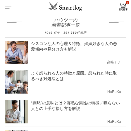
ハウツーの
新着記事一覧
1046
件中
361
-
380
件表示
シスコンな人の心理＆特徴。姉妹好きな人の恋
愛傾向や見分け方も解説
高峰ナナ
よく怒られる人の特徴と原因。怒られた時に取
るべき対処法とは
HaRuKa
“寡黙”の意味とは？寡黙な男性の特徴／喋らない
人との上手な接し方を解説
HaRuKa