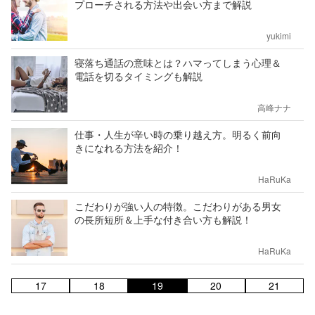
プローチされる方法や出会い方まで解説
yukimi
寝落ち通話の意味とは？ハマってしまう心理＆
電話を切るタイミングも解説
高峰ナナ
仕事・人生が辛い時の乗り越え方。明るく前向
きになれる方法を紹介！
HaRuKa
こだわりが強い人の特徴。こだわりがある男女
の長所短所＆上手な付き合い方も解説！
HaRuKa
17
18
19
20
21