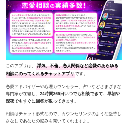
このアプリは、
浮気、不倫、恋人関係など恋愛のあらゆる
相談にのってくれるチャットアプリ
です。
恋愛アドバイザーや心理カウンセラー、占いなどさまざまな
専門家が在籍し、
24時間365日いつでも相談できて、早朝や
深夜でもすぐに回答が返ってきます
。
相談はチャット形式なので、カウンセリングのような堅苦し
さなしであなたの悩みを聞いてくれますよ。