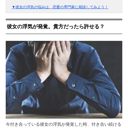
▼彼女の浮気の悩みは、恋愛の専門家に相談してみよう！
彼女の浮気が発覚。貴方だったら許せる？
今付き合っている彼女の浮気が発覚した時、付き合い続ける