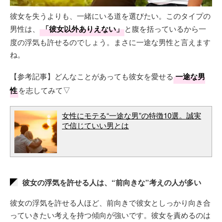
彼女を失うよりも、一緒にいる道を選びたい。このタイプの
男性は、
「彼女以外ありえない」
と腹を括っているから一
度の浮気も許せるのでしょう。まさに一途な男性と言えます
ね。
【参考記事】どんなことがあっても彼女を愛せる
一途な男
性
を志してみて▽
女性にモテる“一途な男”の特徴10選。誠実
で信じていい男とは
彼女の浮気を許せる人は、“前向きな”考えの人が多い
彼女の浮気を許せる人ほど、前向きで彼女としっかり向き合
っていきたい考えを持つ傾向が強いです。彼女を責めるのは