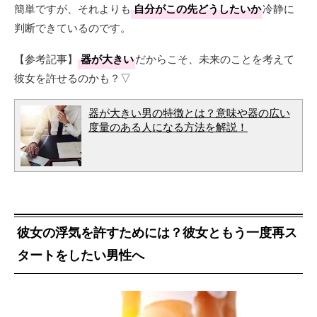
簡単ですが、それよりも
自分がこの先どうしたいか
冷静に
判断できているのです。
【参考記事】
器が大きい
だからこそ、未来のことを考えて
彼女を許せるのかも？▽
器が大きい男の特徴とは？意味や器の広い
度量のある人になる方法を解説！
彼女の浮気を許すためには？彼女ともう一度再ス
タートをしたい男性へ