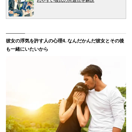
彼女の浮気を許す人の心理4. なんだかんだ彼女とその後
も一緒にいたいから