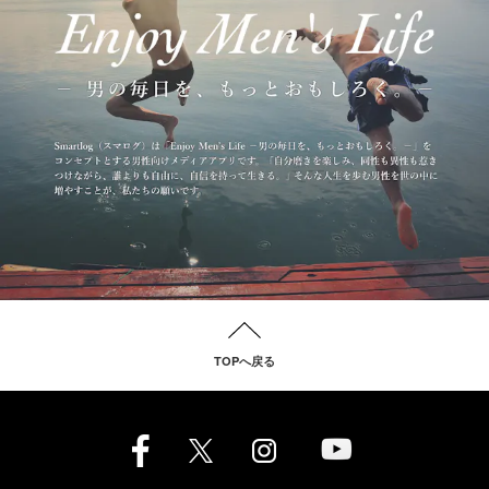
TOPへ戻る