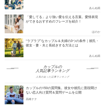
あんぬ姐
「愛してる」より強い愛を伝える言葉。愛情表現
ができるおすすめのフレーズを紹介！
ほのか
“ラブラブ”なカップル＆夫婦の3つの条件｜彼氏・
彼女・妻・夫と長続きする方法とは
あんぬ姐
カップルの
人気記事ランキング
人気のあった記事ランキング
カップルの150の質問集。彼女や彼氏に普段聞け
ない恋人向け質問＆質問ゲームを公開
高峰ナナ