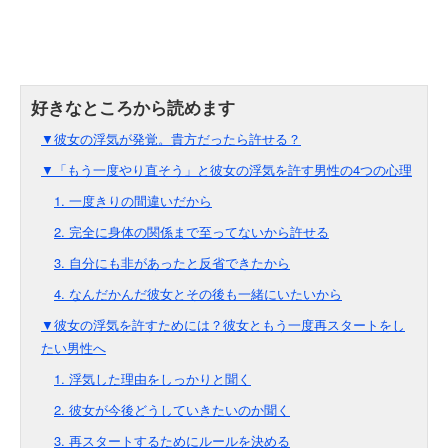
▼彼女の浮気が発覚。貴方だったら許せる？
▼「もう一度やり直そう」と彼女の浮気を許す男性の4つの心理
1. 一度きりの間違いだから
2. 完全に身体の関係まで至ってないから許せる
3. 自分にも非があったと反省できたから
4. なんだかんだ彼女とその後も一緒にいたいから
▼彼女の浮気を許すためには？彼女ともう一度再スタートをし
たい男性へ
1. 浮気した理由をしっかりと聞く
2. 彼女が今後どうしていきたいのか聞く
3. 再スタートするためにルールを決める