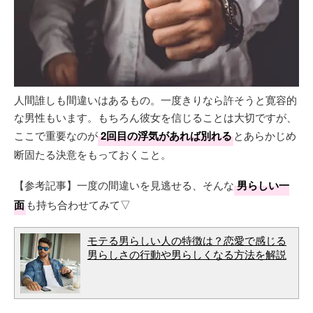
人間誰しも間違いはあるもの。一度きりなら許そうと寛容的
な男性もいます。もちろん彼女を信じることは大切ですが、
ここで重要なのが
2回目の浮気があれば別れる
とあらかじめ
断固たる決意をもっておくこと。
【参考記事】一度の間違いを見逃せる、そんな
男らしい一
面
も持ち合わせてみて▽
モテる男らしい人の特徴は？恋愛で感じる
男らしさの行動や男らしくなる方法を解説