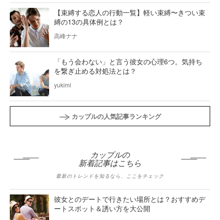
【束縛する恋人の行動一覧】軽い束縛〜きつい束
縛の13の具体例とは？
高峰ナナ
「もう会わない」と言う彼女の心理6つ。気持ち
を繋ぎ止める対処法とは？
yukimi
カップルの人気記事ランキング
カップルの
新着記事はこちら
最新のトレンドを知るなら、ここをチェック
彼女とのデートで行きたい場所とは？おすすめデ
ートスポット＆誘い方を大公開