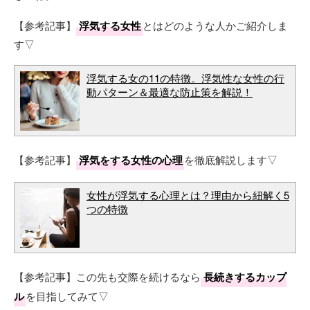
【参考記事】
浮気する女性
とはどのような人かご紹介しま
す▽
浮気する女の11の特徴。浮気性な女性の行
動パターン＆最適な防止策を解説！
【参考記事】
浮気をする女性の心理
を徹底解説します▽
女性が浮気する心理とは？理由から紐解く5
つの特徴
【参考記事】この先も交際を続けるなら
長続きするカップ
ル
を目指してみて▽