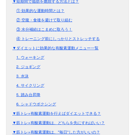
▼短期間で脂肪を燃焼する方法とは？
① 効果的な運動時間とは？
② 空腹・食後を避けて取り組む
③ 水分補給はこまめに取ろう！
④ トレーニング前にしっかりとストレッチする
▼ダイエットに効果的な有酸素運動メニュー一覧
1. ウォーキング
2. ジョギング
3. 水泳
4. サイクリング
5. 踏み台昇降
6. シャドウボクシング
▼筋トレ×有酸素運動を行えばダイエットできる？
▼筋トレ×有酸素運動は、どちらを先にすればいい？
▼筋トレ×有酸素運動は、"毎日"した方がいいの？