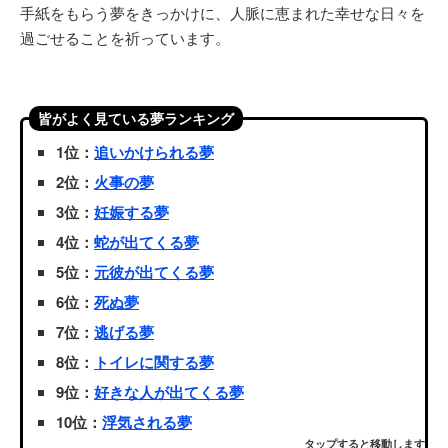
手紙をもらう夢をきっかけに、人脈に恵まれた幸せな日々を
過ごせることを祈っています。
皆がよく見ている夢ランキング
1位：
追いかけられる夢
2位：
火事の夢
3位：
妊娠する夢
4位：
蛇が出てくる夢
5位：
元彼が出てくる夢
6位：
死ぬ夢
7位：
逃げる夢
8位：
トイレに関する夢
9位：
好きな人が出てくる夢
10位：
浮気される夢
タップすると移動します