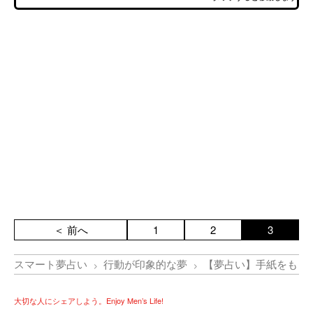
＜ 前へ
1
2
3
スマート夢占い
行動が印象的な夢
【夢占い】手紙をもら
大切な人にシェアしよう。Enjoy Men’s Life!