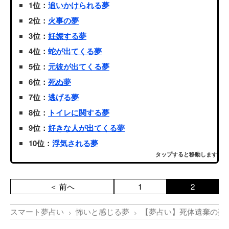
1位：
追いかけられる夢
2位：
火事の夢
3位：
妊娠する夢
4位：
蛇が出てくる夢
5位：
元彼が出てくる夢
6位：
死ぬ夢
7位：
逃げる夢
8位：
トイレに関する夢
9位：
好きな人が出てくる夢
10位：
浮気される夢
タップすると移動します
＜ 前へ
1
2
スマート夢占い
怖いと感じる夢
【夢占い】死体遺棄の夢