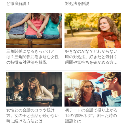
ど徹底解説！
対処法を解説
三角関係になるきっかけと
好きなのかな？とわからない
は？三角関係に巻き込む女性
時の対処法。好きだと気付く
の特徴＆対処法を解説
瞬間や気持ちを確かめる方法
を解説
女性との会話のコツや続け
初デートの会話で盛り上がる
方。女の子と会話が続かない
15の“鉄板ネタ”。困った時の
時に続ける方法とは
話題とは