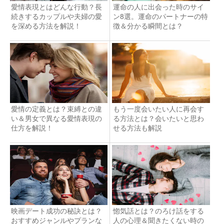
愛情表現とはどんな行動？長
運命の人に出会った時のサイ
続きするカップルや夫婦の愛
ン8選。運命のパートナーの特
を深める方法を解説！
徴＆分かる瞬間とは？
愛情の定義とは？束縛との違
もう一度会いたい人に再会す
い＆男女で異なる愛情表現の
る方法とは？会いたいと思わ
仕方を解説！
せる方法も解説
映画デート成功の秘訣とは？
惚気話とは？のろけ話をする
おすすめジャンルやプランな
人の心理＆聞きたくない時の