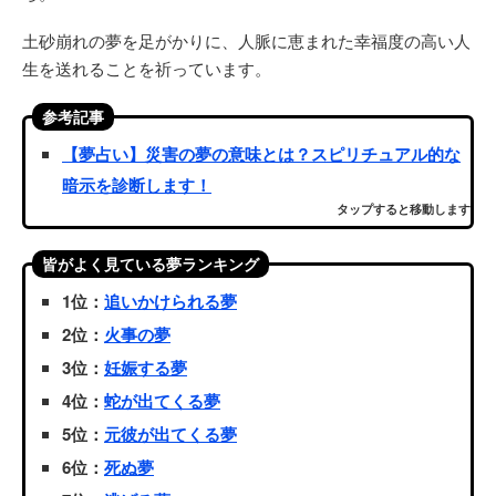
土砂崩れの夢を足がかりに、人脈に恵まれた幸福度の高い人
生を送れることを祈っています。
参考記事
【夢占い】災害の夢の意味とは？スピリチュアル的な
暗示を診断します！
タップすると移動します
皆がよく見ている夢ランキング
1位：
追いかけられる夢
2位：
火事の夢
3位：
妊娠する夢
4位：
蛇が出てくる夢
5位：
元彼が出てくる夢
6位：
死ぬ夢