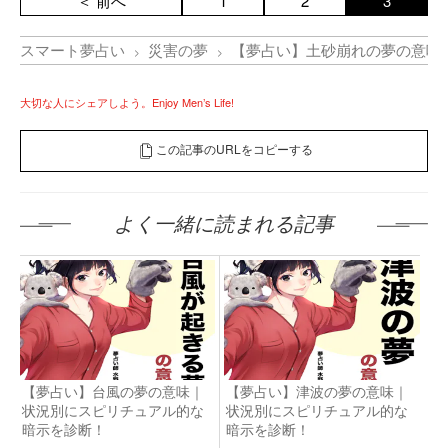
＜ 前へ
1
2
3
スマート夢占い
災害の夢
【夢占い】土砂崩れの夢の意味
大切な人にシェアしよう。Enjoy Men’s Life!
この記事のURLをコピーする
よく一緒に読まれる記事
【夢占い】台風の夢の意味｜
【夢占い】津波の夢の意味｜
状況別にスピリチュアル的な
状況別にスピリチュアル的な
暗示を診断！
暗示を診断！