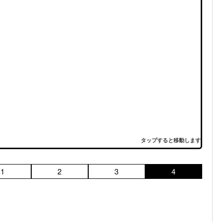
タップすると移動します
1
2
3
4