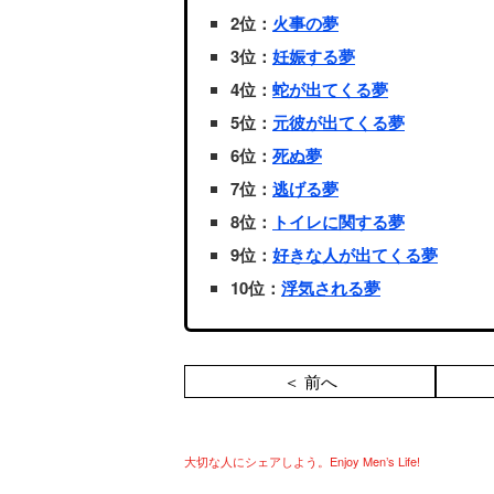
2位：
火事の夢
3位：
妊娠する夢
4位：
蛇が出てくる夢
5位：
元彼が出てくる夢
6位：
死ぬ夢
7位：
逃げる夢
8位：
トイレに関する夢
9位：
好きな人が出てくる夢
10位：
浮気される夢
＜ 前へ
大切な人にシェアしよう。Enjoy Men’s Life!