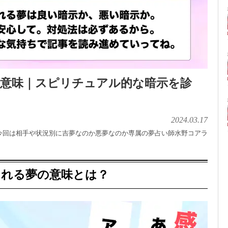
の意味｜スピリチュアル的な暗示を診
2024.03.17
今回は相手や状況別に吉夢なのか悪夢なのか専属の夢占い師水野コアラ
される夢の意味とは？