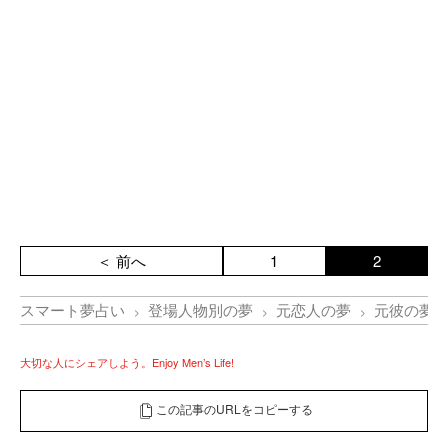
＜ 前へ
1
2
スマート夢占い
登場人物別の夢
元恋人の夢
元彼の夢
大切な人にシェアしよう。Enjoy Men’s Life!
この記事のURLをコピーする