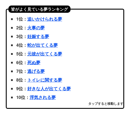
皆がよく見ている夢ランキング
1位：
追いかけられる夢
2位：
火事の夢
3位：
妊娠する夢
4位：
蛇が出てくる夢
5位：
元彼が出てくる夢
6位：
死ぬ夢
7位：
逃げる夢
8位：
トイレに関する夢
9位：
好きな人が出てくる夢
10位：
浮気される夢
タップすると移動します