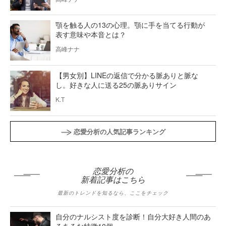
顎を触る人の13の心理。顎に手を当てる行動が
表す意味や本音とは？
高峰ナナ
【男女別】LINEの返信で分かる脈ありと脈な
し。好きな人に送る25の脈ありサイン
K.T
恋愛分析の人気記事ランキング
恋愛分析の
新着記事はこちら
最新のトレンドを知るなら、ここをチェック
自分のナルシスト度を診断！自分大好き人間のあ