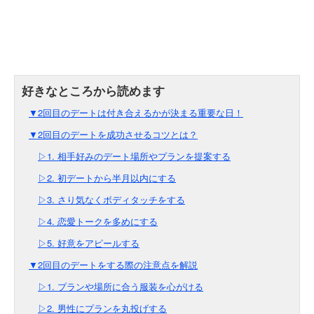
▼2回目のデートは付き合えるかが決まる重要な日！
▼2回目のデートを成功させるコツとは？
▷1. 相手好みのデート場所やプランを提案する
▷2. 初デートから半月以内にする
▷3. さり気なくボディタッチをする
▷4. 恋愛トークを多めにする
▷5. 好意をアピールする
▼2回目のデートをする際の注意点を解説
▷1. プランや場所に合う服装を心がける
▷2. 男性にプランを丸投げする