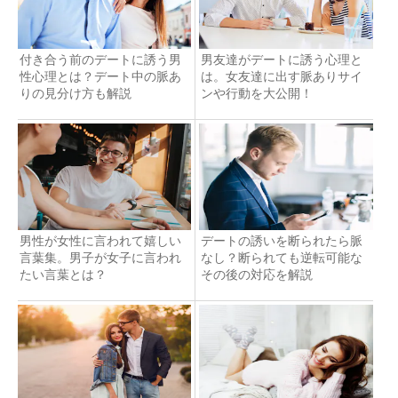
付き合う前のデートに誘う男
男友達がデートに誘う心理と
性心理とは？デート中の脈あ
は。女友達に出す脈ありサイ
りの見分け方も解説
ンや行動を大公開！
男性が女性に言われて嬉しい
デートの誘いを断られたら脈
言葉集。男子が女子に言われ
なし？断られても逆転可能な
たい言葉とは？
その後の対応を解説