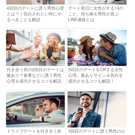
4回目のデートに誘う男性心理
デート前日に女性がする14の
とは？｜告白されたい時にや
こと。持ち物＆男性が喜ぶ
るべきことも解説
LINE連絡とは
付き合う前の2回目のデートは
3回目のデートをOKする女性
脈あり？食事などに誘う男性
心理。脈ありサイン＆告白を
心理＆成功させるコツを解説
成功させるコツも解説！
ドライブデートを付き合う前
3回目のデートに誘う男性の心