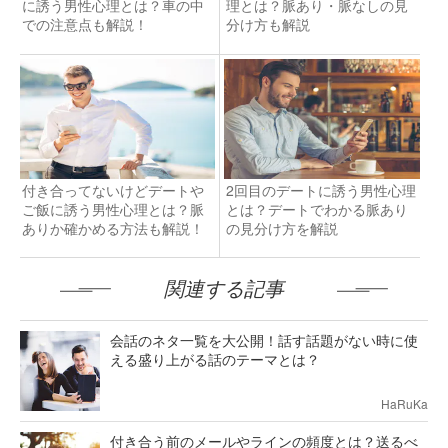
に誘う男性心理とは？車の中
理とは？脈あり・脈なしの見
での注意点も解説！
分け方も解説
付き合ってないけどデートや
2回目のデートに誘う男性心理
ご飯に誘う男性心理とは？脈
とは？デートでわかる脈あり
ありか確かめる方法も解説！
の見分け方を解説
関連する記事
会話のネタ一覧を大公開！話す話題がない時に使
える盛り上がる話のテーマとは？
HaRuKa
付き合う前のメールやラインの頻度とは？送るべ