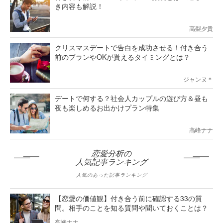
き内容も解説！
高梨夕貴
クリスマスデートで告白を成功させる！付き合う
前のプランやOKが貰えるタイミングとは？
ジャンヌ＊
デートで何する？社会人カップルの遊び方＆昼も
夜も楽しめるお出かけプラン特集
高峰ナナ
恋愛分析の
人気記事ランキング
人気のあった記事ランキング
【恋愛の価値観】付き合う前に確認する33の質
問。相手のことを知る質問や聞いておくことは？
高峰ナナ