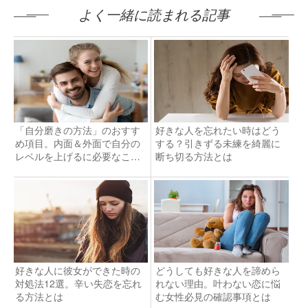
よく一緒に読まれる記事
「自分磨きの方法」のおすす
好きな人を忘れたい時はどう
め項目。内面＆外面で自分の
する？引きずる未練を綺麗に
レベルを上げるに必要なこと
断ち切る方法とは
とは？
好きな人に彼女ができた時の
どうしても好きな人を諦めら
対処法12選。辛い失恋を忘れ
れない理由。叶わない恋に悩
る方法とは
む女性必見の確認事項とは