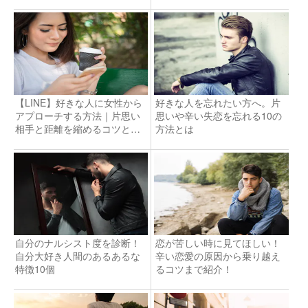
【LINE】好きな人に女性から
好きな人を忘れたい方へ。片
アプローチする方法｜片思い
思いや辛い失恋を忘れる10の
相手と距離を縮めるコツと
方法とは
は？
自分のナルシスト度を診断！
恋が苦しい時に見てほしい！
自分大好き人間のあるあるな
辛い恋愛の原因から乗り越え
特徴10個
るコツまで紹介！