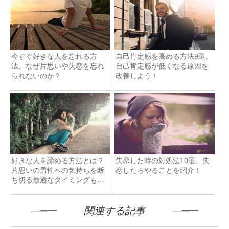
今すぐ好きな人を忘れる方
自己肯定感を高める方法9選。
法。なぜ片思いや失恋を忘れ
自己肯定感が低くなる原因を
られないのか？
改善しよう！
好きな人を諦める方法とは？
失恋した時の対処法10選。失
片思いの男性への気持ちを断
恋したらやることを紹介！
ち切る最適なタイミングも解
説
関連する記事