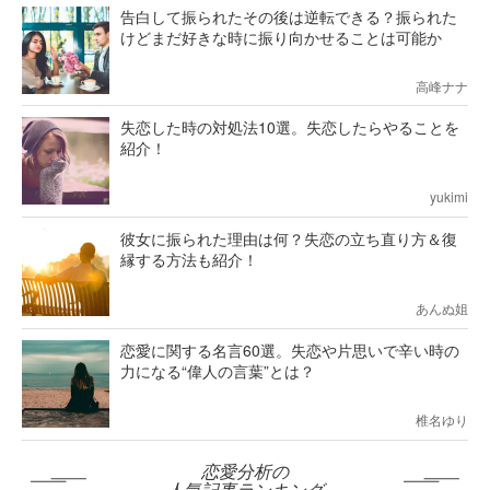
告白して振られたその後は逆転できる？振られた
けどまだ好きな時に振り向かせることは可能か
高峰ナナ
失恋した時の対処法10選。失恋したらやることを
紹介！
yukimi
彼女に振られた理由は何？失恋の立ち直り方＆復
縁する方法も紹介！
あんぬ姐
恋愛に関する名言60選。失恋や片思いで辛い時の
力になる“偉人の言葉”とは？
椎名ゆり
恋愛分析の