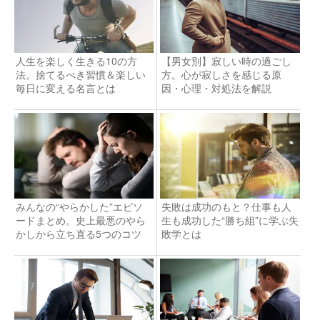
人生を楽しく生きる10の方
【男女別】寂しい時の過ごし
法。捨てるべき習慣＆楽しい
方。心が寂しさを感じる原
毎日に変える名言とは
因・心理・対処法を解説
みんなの“やらかした”エピソ
失敗は成功のもと？仕事も人
ードまとめ。史上最悪のやら
生も成功した“勝ち組”に学ぶ失
かしから立ち直る5つのコツ
敗学とは