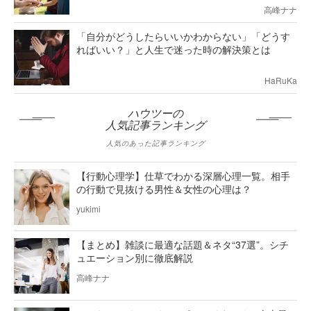
高峰ナナ
「自分がどうしたらいいかわからない」「どうす
ればいい？」と人生で迷った時の解決策とは
HaRuKa
ハウツーの
人気記事ランキング
人気のあった記事ランキング
【行動心理学】仕草でわかる深層心理一覧。相手
の行動で見抜ける男性＆女性の心理は？
yukimi
【まとめ】雑談に最適な話題＆ネタ“37選”。シチ
ュエーション別に徹底解説
高峰ナナ