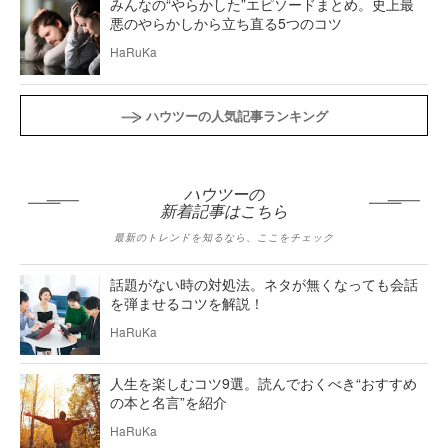
みんなの“やらかした”エピソードまとめ。史上最
悪のやらかしから立ち直る5つのコツ
HaRuKa
ハウツーの人気記事ランキング
ハウツーの
新着記事はこちら
最新のトレンドを知るなら、ここをチェック
話題がない時の対処法。ネタが無くなっても会話
を弾ませるコツを解説！
HaRuKa
人生を楽しむコツ9選。読んでおくべき“おすすめ
の本と名言”を紹介
HaRuKa