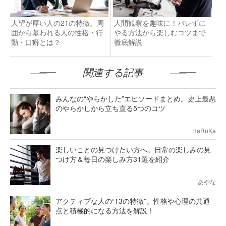
人望が厚い人の21の特徴。周
人間観察を趣味に！バレずに
囲から慕われる人の性格・行
やる方法から楽しむコツまで
動・口癖とは？
徹底解説
関連する記事
みんなの“やらかした”エピソードまとめ。史上最悪
のやらかしから立ち直る5つのコツ
HaRuKa
楽しいことの見つけたい方へ。日常の楽しみの見
つけ方＆毎日の楽しみ方31選を紹介
あやな
アクティブな人の“13の特徴”。性格や心理の共通
点と積極的になる方法を解説！