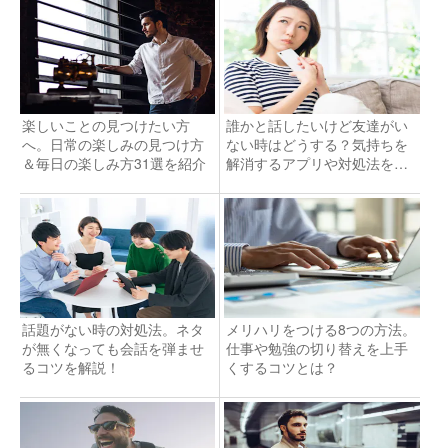
楽しいことの見つけたい方
誰かと話したいけど友達がい
へ。日常の楽しみの見つけ方
ない時はどうする？気持ちを
＆毎日の楽しみ方31選を紹介
解消するアプリや対処法を紹
介！
話題がない時の対処法。ネタ
メリハリをつける8つの方法。
が無くなっても会話を弾ませ
仕事や勉強の切り替えを上手
るコツを解説！
くするコツとは？