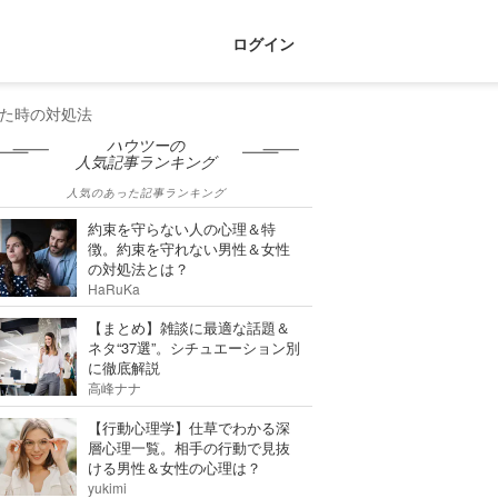
ログイン
た時の対処法
ハウツーの
人気記事ランキング
人気のあった記事ランキング
約束を守らない人の心理＆特
徴。約束を守れない男性＆女性
の対処法とは？
HaRuKa
【まとめ】雑談に最適な話題＆
ネタ“37選”。シチュエーション別
に徹底解説
高峰ナナ
【行動心理学】仕草でわかる深
層心理一覧。相手の行動で見抜
ける男性＆女性の心理は？
yukimi