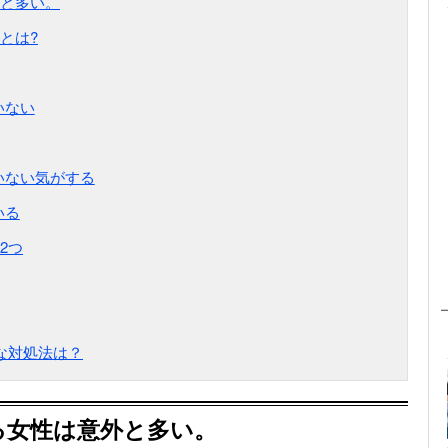
と多い。
とは?
いない
いない気がする
いる
2つ
な対処法は？
る女性は意外と多い。