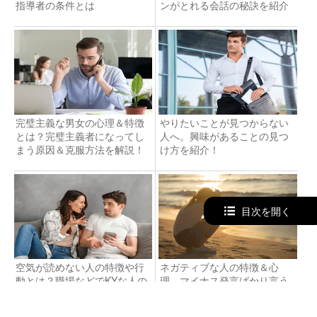
指導者の条件とは
ンがとれる会話の秘訣を紹介
完璧主義な男女の心理＆特徴
やりたいことが見つからない
とは？完璧主義者になってし
人へ。興味があることの見つ
まう原因＆克服方法を解説！
け方を紹介！
目次を開く
空気が読めない人の特徴や行
ネガティブな人の特徴＆心
動とは？職場などでKYな人の
理。マイナス発言ばかり言う
原因と上手な対処法も解説
原因とは？