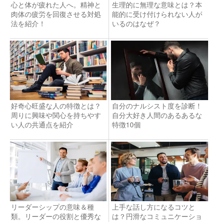
心と体が疲れた人へ。精神と
生理的に無理な意味とは？本
肉体の疲労を回復させる対処
能的に受け付けられない人が
法を紹介！
いるのはなぜ？
好奇心旺盛な人の特徴とは？
自分のナルシスト度を診断！
周りに興味や関心を持ちやす
自分大好き人間のあるあるな
い人の共通点を紹介
特徴10個
リーダーシップの意味＆種
上手な話し方になるコツと
類。リーダーの役割と優秀な
は？円滑なコミュニケーショ