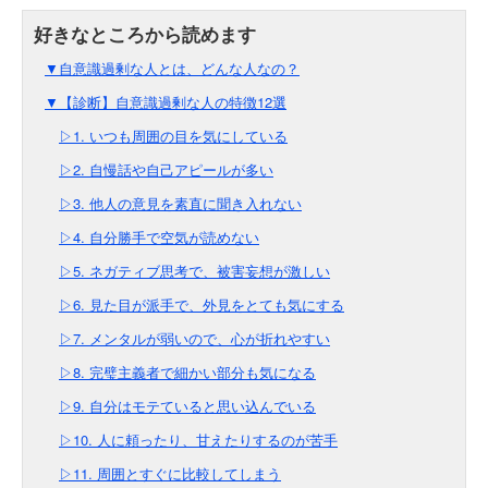
▼自意識過剰な人とは、どんな人なの？
▼【診断】自意識過剰な人の特徴12選
▷1. いつも周囲の目を気にしている
▷2. 自慢話や自己アピールが多い
▷3. 他人の意見を素直に聞き入れない
▷4. 自分勝手で空気が読めない
▷5. ネガティブ思考で、被害妄想が激しい
▷6. 見た目が派手で、外見をとても気にする
▷7. メンタルが弱いので、心が折れやすい
▷8. 完璧主義者で細かい部分も気になる
▷9. 自分はモテていると思い込んでいる
▷10. 人に頼ったり、甘えたりするのが苦手
▷11. 周囲とすぐに比較してしまう