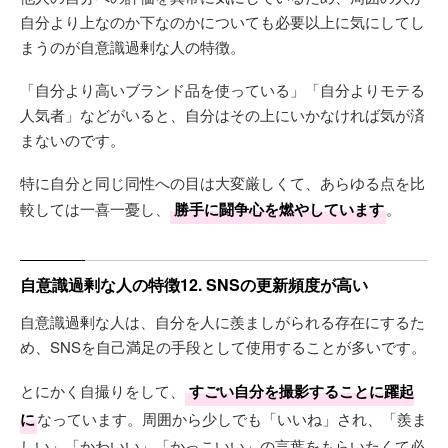
自分より上なのか下なのかについても必要以上に気にしてし
まうのが自意識過剰な人の特徴。
「自分より高いブランド品を使っている」「自分よりモテる
人気者」などがいると、自分はその上にいかなければ気が済
まないのです。
特に自分と同じ同性への目は大変厳しくて、あらゆる点を比
較しては一喜一憂し、
勝手に闘争心を燃やしています
。
自意識過剰な人の特徴12. SNSの更新頻度が高い
自意識過剰な人は、自分を人に羨ましがられる存在にするた
め、SNSを自己満足の手段として使用することが多いです。
とにかく自撮りをして、
すごい自分を撮影することに躍起
に
なっています。周囲から少しでも「いいね」され、「羨ま
しい」「かわいい」「かっこいい」の言葉をもらいたくて必