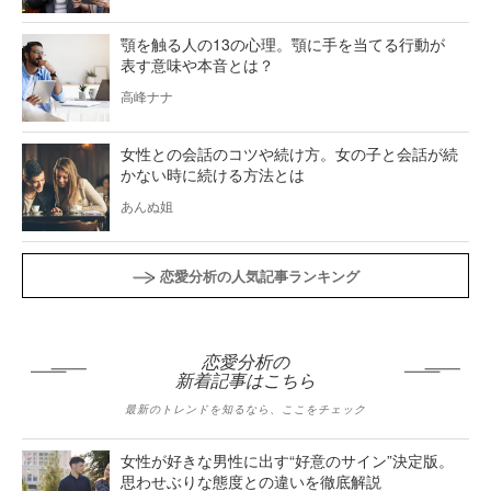
顎を触る人の13の心理。顎に手を当てる行動が
表す意味や本音とは？
高峰ナナ
女性との会話のコツや続け方。女の子と会話が続
かない時に続ける方法とは
あんぬ姐
恋愛分析の人気記事ランキング
恋愛分析の
新着記事はこちら
最新のトレンドを知るなら、ここをチェック
女性が好きな男性に出す“好意のサイン”決定版。
思わせぶりな態度との違いを徹底解説