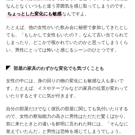
なんとなくいつもと違う雰囲気を感じ取ってしまうのです。
ちょっとした変化にも敏感
なんですよ。
たとえば、他の女性がいた飲み会に秘密で参加してきたとし
ても、「もしかして女性もいたの？」なんて言い当てられて
しまったり。どこかで覗かれていたのかと思ってしまうくら
い、男性にとっては怖いと感じるシーンのひとつです。
部屋の家具のわずかな変化でも気づくことも
女性の中には、身の回りの物の変化にも敏感な人も多いで
す。たとえば、イスやテーブルなどの家具の位置が変わって
いたりするとすぐに気が付きます。
自分の部屋だけでなく彼氏の部屋に関しても気付いたりする
ので、女性の察知能力の高さに男性はただただ驚くばかり。
前に来たときとの違いを鮮明に言われた時には、「そんなに
覚えていたんだ」と男性は恐怖を感じてしまうでしょう。