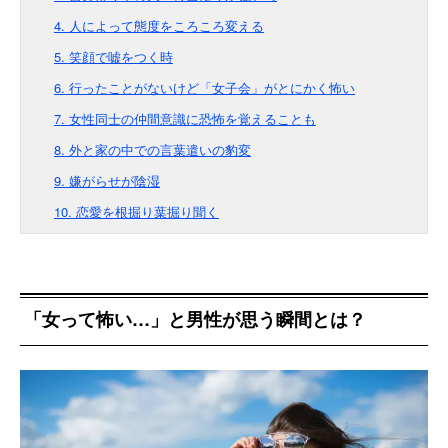
4. 人によって態度をころころ変える
5. 笑顔で嘘をつく時
6. 行ったことがないけど「女子会」がとにかく怖い
7. 女性同士の仲間意識に恐怖を覚えることも
8. 外と家の中での言葉遣いの豹変
9. 嫌がらせが陰湿
10. 恋愛を根掘り葉掘り聞く
「女って怖い…」と男性が思う瞬間とは？