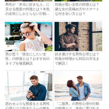
男性が「本当に好きな人」に
性格が悪い女性の特徴とは？
見せる態度の特徴とは？本気
嫌な女の見極め方やスマート
の女性にしかとらない行動も
な付き合い方とは？
紹介
男が思う「彼女にしたい女
好き避けする男性心理とは？
性」の特徴とは？おすすめの
性格や特徴から対応の方法ま
タイプを徹底解説
で解説！
思わせぶりな態度をとる男性
「二股男」の男性心理や行動
心理とは？好きな人への脈あ
の特徴とは。本命に選ばれる