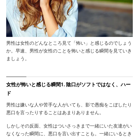
男性は女性のどんなところ見て「怖い」と感じるのでしょう
か。早速、男性が女性のことを怖いと感じる瞬間を見ていき
ましょう。
女性が怖いと感じる瞬間1. 陰口がソフトではなく、ハー
ド
男性は嫌いな人や苦手な人がいても、影で愚痴をこぼしたり
悪口を言ったりすることはあまりありません。
しかしその反面、女性はついさっきまで一緒にいた友達がい
なくなった瞬間に、悪口を言い出すことも。一緒にいるとき