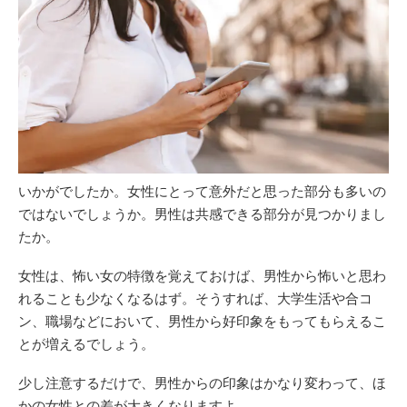
いかがでしたか。女性にとって意外だと思った部分も多いの
ではないでしょうか。男性は共感できる部分が見つかりまし
たか。
女性は、怖い女の特徴を覚えておけば、男性から怖いと思わ
れることも少なくなるはず。そうすれば、大学生活や合コ
ン、職場などにおいて、男性から好印象をもってもらえるこ
とが増えるでしょう。
少し注意するだけで、男性からの印象はかなり変わって、ほ
かの女性との差が大きくなりますよ。