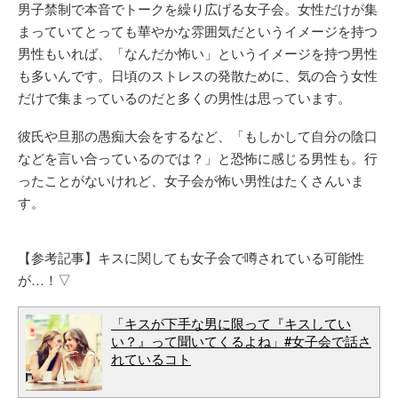
男子禁制で本音でトークを繰り広げる女子会。女性だけが集
まっていてとっても華やかな雰囲気だというイメージを持つ
男性もいれば、「なんだか怖い」というイメージを持つ男性
も多いんです。日頃のストレスの発散ために、気の合う女性
だけで集まっているのだと多くの男性は思っています。
彼氏や旦那の愚痴大会をするなど、「もしかして自分の陰口
などを言い合っているのでは？」と恐怖に感じる男性も。行
ったことがないけれど、女子会が怖い男性はたくさんいま
す。
【参考記事】キスに関しても女子会で噂されている可能性
が…！▽
「キスが下手な男に限って『キスしてい
い？』って聞いてくるよね」#女子会で話さ
れているコト