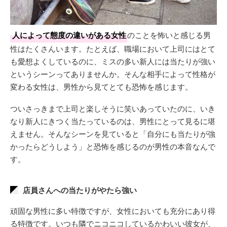
人によって態度の違いがある女性
のことを怖いと感じる男
性はたくさんいます。たとえば、職場において上司にはとて
も愛想よくしているのに、ミスの多い新人には当たりが強い
というシーンってありませんか。そんな相手によって性格が
変わる女性は、男性から見てとても恐怖を感じます。
ついさっきまで上司と楽しそうに笑いあっていたのに、いき
なり新人にきつく当たっているのは、男性にとって見るに堪
えません。そんなシーンを見ていると「自分にも当たりが強
かったらどうしよう」と恐怖を感じるのが男性の本音なんで
す。
店員さんへの当たりがやたら強い
頑固な男性に多い特徴ですが、女性においても充分にあり得
る特徴です。いつも隣でニコニコしているかわいい彼女が、