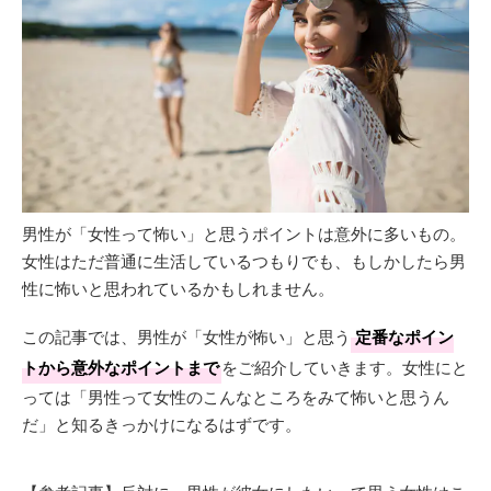
男性が「女性って怖い」と思うポイントは意外に多いもの。
女性はただ普通に生活しているつもりでも、もしかしたら男
性に怖いと思われているかもしれません。
この記事では、男性が「女性が怖い」と思う
定番なポイン
トから意外なポイントまで
をご紹介していきます。女性にと
っては「男性って女性のこんなところをみて怖いと思うん
だ」と知るきっかけになるはずです。