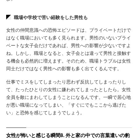
職場や学校で苦い経験をした男性も
女性の仲間意識への恐怖エピソードは、プライベートだけで
はなく職場においても多く見られます。男性のいないプライ
ベートな女子会だけであれば、男性への影響が少ないですよ
ね。しかし、職場となると、女子会とは違って男性と接触す
る機会も必然的に増えます。そのため、職場トラブルは女性
同士だけではなく男性への影響も多く出てくるんです。
仕事でミスをしてしまったり思わず反抗してしまったりし
て、たったひとりの女性に嫌われてしまったとしたら。女性
全員を敵にまわしてしまうことになるんです。一瞬で居心地
が悪い職場になってしまい、「すぐにでもここから逃げた
い」と恐怖を感じてしまうでしょう。
女性が怖いと感じる瞬間8. 外と家の中での言葉遣いの豹