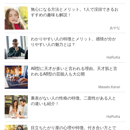
無心になる方法とメリット。1人で没頭できるお
すすめの趣味も解説！
あやな
わかりやすい人の特徴とメリット。感情が分か
りやすい人の魅力とは？
HaRuKa
AB型に天才が多いと言われる理由。天才肌と言
われるAB型の芸能人も大公開
Masato.Kanei
裏表がない人の性格の特徴。二面性がある人と
の違いも紹介！
HaRuKa
目立ちたがり屋の心理や特徴。付き合い方とで