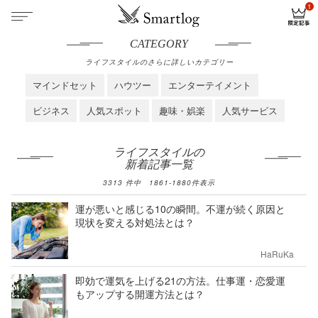
CATEGORY
ライフスタイルのさらに詳しいカテゴリー
マインドセット
ハウツー
エンターテイメント
ビジネス
人気スポット
趣味・娯楽
人気サービス
ライフスタイルの
新着記事一覧
3313
件中
1861
-
1880
件表示
運が悪いと感じる10の瞬間。不運が続く原因と
現状を変える対処法とは？
HaRuKa
即効で運気を上げる21の方法。仕事運・恋愛運
もアップする開運方法とは？