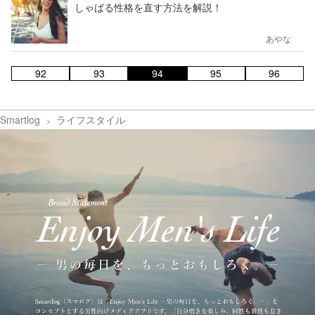
しゃばる性格を直す方法を解説！
あやな
92
93
94
95
96
Smartlog
ライフスタイル