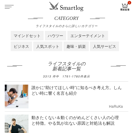
CATEGORY
ライフスタイルのさらに詳しいカテゴリー
マインドセット
ハウツー
エンターテイメント
ビジネス
人気スポット
趣味・娯楽
人気サービス
ライフスタイルの
新着記事一覧
3313
件中
1761
-
1780
件表示
誰かに“助けてほしい時”に知るべき考え方。しん
どい時に響く名言も紹介
HaRuKa
動きたくない＆動くのがめんどくさい人の心理
と特徴。やる気が出ない原因と対処法も解説