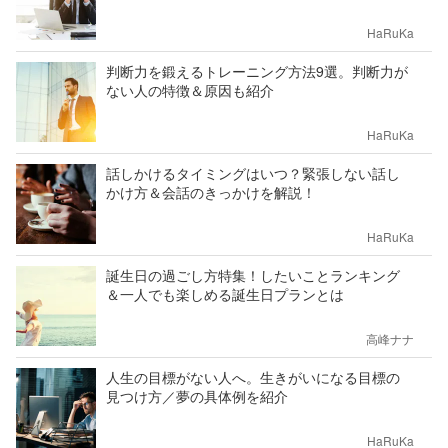
HaRuKa
判断力を鍛えるトレーニング方法9選。判断力が
ない人の特徴＆原因も紹介
HaRuKa
話しかけるタイミングはいつ？緊張しない話し
かけ方＆会話のきっかけを解説！
HaRuKa
誕生日の過ごし方特集！したいことランキング
＆一人でも楽しめる誕生日プランとは
高峰ナナ
人生の目標がない人へ。生きがいになる目標の
見つけ方／夢の具体例を紹介
HaRuKa