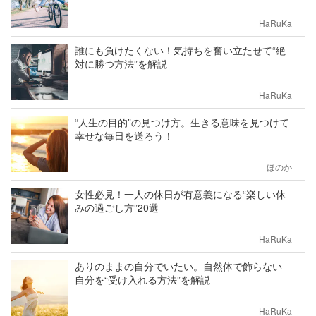
HaRuKa
誰にも負けたくない！気持ちを奮い立たせて“絶
対に勝つ方法”を解説
HaRuKa
“人生の目的”の見つけ方。生きる意味を見つけて
幸せな毎日を送ろう！
ほのか
女性必見！一人の休日が有意義になる“楽しい休
みの過ごし方”20選
HaRuKa
ありのままの自分でいたい。自然体で飾らない
自分を“受け入れる方法”を解説
HaRuKa