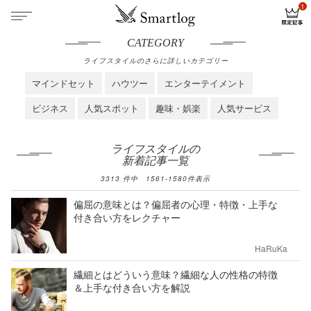
CATEGORY
ライフスタイルのさらに詳しいカテゴリー
マインドセット
ハウツー
エンターテイメント
ビジネス
人気スポット
趣味・娯楽
人気サービス
ライフスタイルの
新着記事一覧
3313
件中
1561
-
1580
件表示
偏屈の意味とは？偏屈者の心理・特徴・上手な
付き合い方をレクチャー
HaRuKa
繊細とはどういう意味？繊細な人の性格の特徴
＆上手な付き合い方を解説