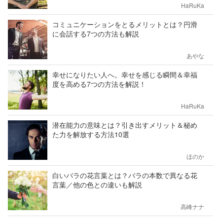
HaRuKa
コミュニケーションをとるメリットとは？円滑
に会話する7つの方法も解説
あやな
幸せになりたい人へ。幸せを感じる瞬間＆幸福
度を高める7つの方法を解説！
HaRuKa
潜在能力の意味とは？引き出すメリット＆秘め
た力を解放する方法10選
ほのか
白いバラの花言葉とは？バラの本数で異なる花
言葉／他の色との違いも解説
高峰ナナ