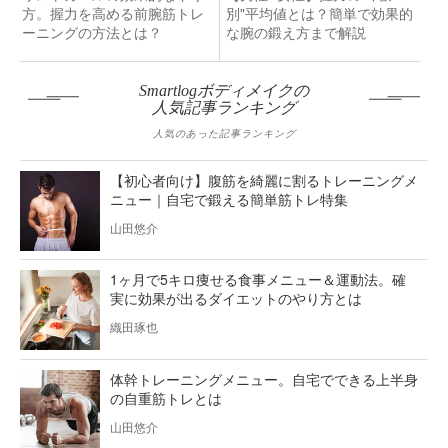
方。握力を高める前腕筋トレ
別"平均値とは？簡単で効果的
ーニングの方法とは？
な腕の鍛え方まで解説
Smartlogボディメイクの
人気記事ランキング
人気のあった記事ランキング
【初心者向け】腹筋を綺麗に割るトレーニングメ
ニュー｜自宅で鍛える簡単筋トレ特集
山田悠介
1ヶ月で5キロ痩せる食事メニュー＆運動法。確
実に効果が出るダイエットのやり方とは
織田琢也
体幹トレーニングメニュー。自宅でできる上半身
の自重筋トレとは
山田悠介