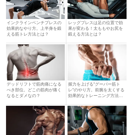
インクラインベンチプレスの
レッグプレスは足の位置で効
効果的なやり方。上半身を鍛
果が変わる！太ももやお尻を
える筋トレ方法とは？
鍛える方法とは？
デッドリフトで筋肉痛になる
握力を上げる"グーパー筋ト
べき部位。どこの筋肉が痛く
レ"のやり方。前腕を太くする
なるとダメなの？
効果的なトレーニング方法と
は