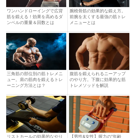
ワンハンドローイングで広背
腕橈骨筋の効果的な鍛え方。
筋を鍛える！効果を高めるダ
前腕を太くする最強の筋トレ
ンベルの重量＆回数とは
メニューとは
三角筋の部位別の筋トレメニ
腹筋を鍛えられるニーアップ
ュー。肩の筋肉を鍛えるトレ
のやり方。下腹に効果的な筋
ーニング方法とは？
トレメソッドを解説
リストカールの効果的なやり
【男性&女性】握力の"年齢