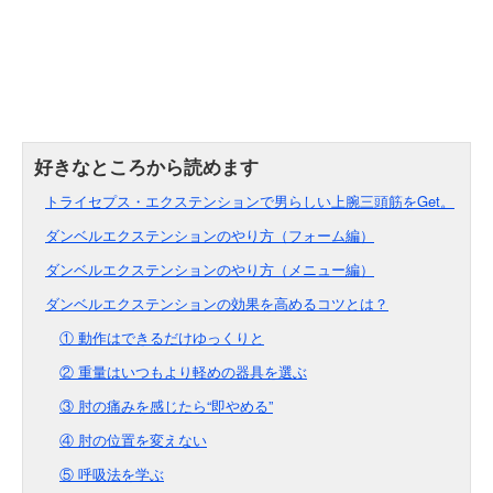
トライセプス・エクステンションで男らしい上腕三頭筋をGet。
ダンベルエクステンションのやり方（フォーム編）
ダンベルエクステンションのやり方（メニュー編）
ダンベルエクステンションの効果を高めるコツとは？
① 動作はできるだけゆっくりと
② 重量はいつもより軽めの器具を選ぶ
③ 肘の痛みを感じたら“即やめる”
④ 肘の位置を変えない
⑤ 呼吸法を学ぶ