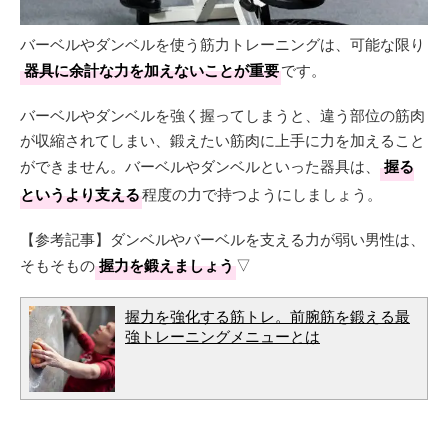
バーベルやダンベルを使う筋力トレーニングは、可能な限り
器具に余計な力を加えないことが重要
です。
バーベルやダンベルを強く握ってしまうと、違う部位の筋肉
が収縮されてしまい、鍛えたい筋肉に上手に力を加えること
ができません。バーベルやダンベルといった器具は、
握る
というより支える
程度の力で持つようにしましょう。
【参考記事】ダンベルやバーベルを支える力が弱い男性は、
そもそもの
握力を鍛えましょう
▽
握力を強化する筋トレ。前腕筋を鍛える最
強トレーニングメニューとは