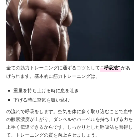
全ての筋力トレーニングに通ずるコツとして
“呼吸法”
があ
げられます。基本的に筋力トレーニングは、
重量を持ち上げる時に息を吐き
下げる時に空気を吸い込む
の流れで呼吸をします。空気を体に多く取り込むことで血中
の酸素濃度が上がり、ダンベルやバーベルを持ち上げる力を
上手く伝達できるからです。しっかりとした呼吸法を習得し
て、トレーニングの質を向上させましょう。