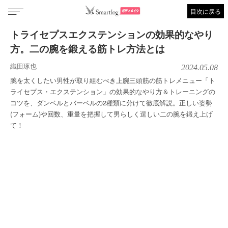
目次に戻る
トライセプスエクステンションの効果的なやり
方。二の腕を鍛える筋トレ方法とは
織田琢也
2024.05.08
腕を太くしたい男性が取り組むべき上腕三頭筋の筋トレメニュー「ト
ライセプス・エクステンション」の効果的なやり方＆トレーニングの
コツを、ダンベルとバーベルの2種類に分けて徹底解説。正しい姿勢
(フォーム)や回数、重量を把握して男らしく逞しい二の腕を鍛え上げ
て！