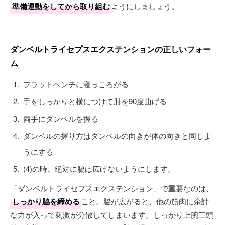
準備運動をしてから取り組む
ようにしましょう。
ダンベルトライセプスエクステンションの正しいフォー
ム
フラットベンチに寝っころがる
手をしっかりと横につけて肘を90度曲げる
両手にダンベルを握る
ダンベルの握り方はダンベルの向きが体の向きと同じよ
うにする
(4)の時、絶対に脇は広げないようにします。
「ダンベルトライセプスエクステンション」で重要なのは、
しっかり脇を締める
こと。脇が広がると、他の筋肉に余計
な力が入って刺激が分散してしまいます。しっかり上腕三頭