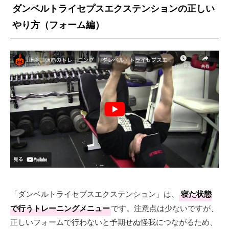
ダンベルトライセプスエクステンションの正しい
やり方（フォーム編）
「ダンベルトライセプスエクステンション」は、
寝た状態
で行うトレーニングメニュー
です。注意点は少ないですが、
正しいフォームで行わないと予期せぬ怪我につながるため、