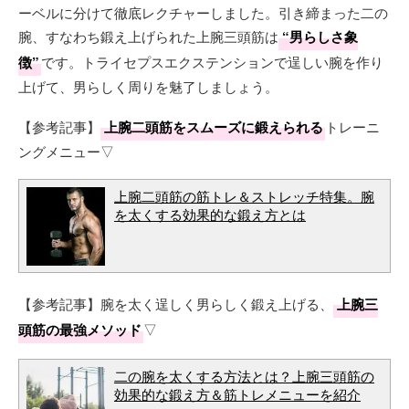
ーベルに分けて徹底レクチャーしました。引き締まった二の
腕、すなわち鍛え上げられた上腕三頭筋は
“男らしさ象
徴”
です。トライセプスエクステンションで逞しい腕を作り
上げて、男らしく周りを魅了しましょう。
【参考記事】
上腕二頭筋をスムーズに鍛えられる
トレーニ
ングメニュー▽
上腕二頭筋の筋トレ＆ストレッチ特集。腕
を太くする効果的な鍛え方とは
【参考記事】腕を太く逞しく男らしく鍛え上げる、
上腕三
頭筋の最強メソッド
▽
二の腕を太くする方法とは？上腕三頭筋の
効果的な鍛え方＆筋トレメニューを紹介