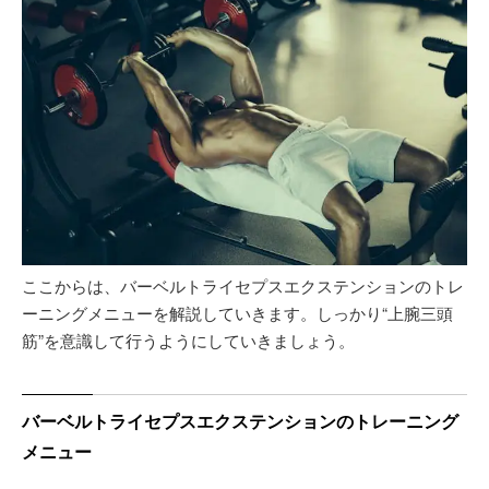
ここからは、バーベルトライセプスエクステンションのトレ
ーニングメニューを解説していきます。しっかり“上腕三頭
筋”を意識して行うようにしていきましょう。
バーベルトライセプスエクステンションのトレーニング
メニュー