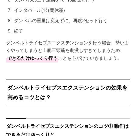
インタバール(1分間休憩)
ダンベルの重量は変えずに、再度2セット行う
終了
ダンベルトライセプスエクステンションを行う場合、勢いよ
くやってしまうと上腕三頭筋を刺激しすぎてしまうため、
できるだけゆっくり行う
ことを心がけていきましょう。
ダンベルトライセプスエクステンションの効果を
高めるコツとは？
ダンベルトライセプスエクステンションのコツ① 動作は
できるだけゆっくりと