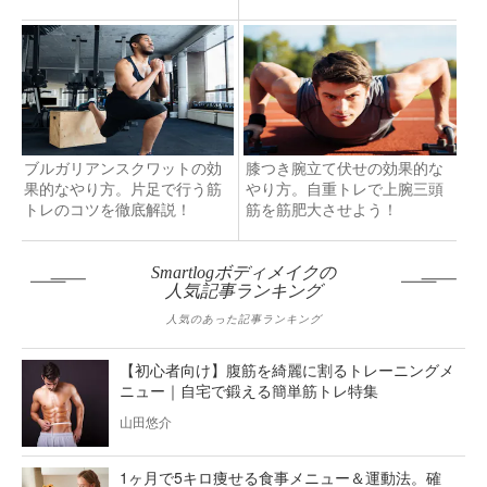
ブルガリアンスクワットの効
膝つき腕立て伏せの効果的な
果的なやり方。片足で行う筋
やり方。自重トレで上腕三頭
トレのコツを徹底解説！
筋を筋肥大させよう！
Smartlogボディメイクの
人気記事ランキング
人気のあった記事ランキング
【初心者向け】腹筋を綺麗に割るトレーニングメ
ニュー｜自宅で鍛える簡単筋トレ特集
山田悠介
1ヶ月で5キロ痩せる食事メニュー＆運動法。確