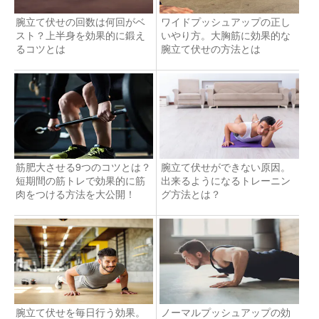
腕立て伏せの回数は何回がベ
ワイドプッシュアップの正し
スト？上半身を効果的に鍛え
いやり方。大胸筋に効果的な
るコツとは
腕立て伏せの方法とは
筋肥大させる9つのコツとは？
腕立て伏せができない原因。
短期間の筋トレで効果的に筋
出来るようになるトレーニン
肉をつける方法を大公開！
グ方法とは？
腕立て伏せを毎日行う効果。
ノーマルプッシュアップの効