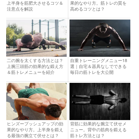
上半身を筋肥大させるコツ＆
果的なやり方。筋トレの質を
注意点を解説
高めるコツとは？
二の腕を太くする方法とは？
自重トレーニングメニュー18
上腕三頭筋の効果的な鍛え方
選｜自宅＆器具なしでできる
＆筋トレメニューを紹介
毎日の筋トレを大公開
ヒンズープッシュアップの効
背筋に効果的な腕立て伏せメ
果的なやり方。上半身を鍛え
ニュー。背中の筋肉を鍛える
る最強の腕立て伏せとは？
筋トレ方法とは？