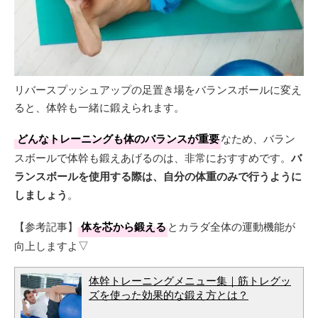
リバースプッシュアップの足置き場をバランスボールに変え
ると、体幹も一緒に鍛えられます。
どんなトレーニングも体のバランスが重要
なため、バラン
スボールで体幹も鍛えあげるのは、非常におすすめです。
バ
ランスボールを使用する際は、自分の体重のみで行うように
しましょう
。
【参考記事】
体を芯から鍛える
とカラダ全体の運動機能が
向上しますよ▽
体幹トレーニングメニュー集｜筋トレグッ
ズを使った効果的な鍛え方とは？