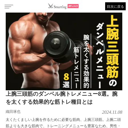
目次に戻る
上腕三頭筋のダンベル腕トレメニュー8選。腕
を太くする効果的な筋トレ種目とは
織田琢也
2024.11.08
太くたくましい上腕を作るために必要な筋肉、上腕三頭筋。上腕二頭
筋よりも大きな筋肉で、トレーニングメニューも豊富なため、男性・