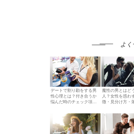
よく
デートで割り勘をする男
魔性の男とはど
性心理とは？付き合うか
人？女性を惑わ
悩んだ時のチェック項目
徴・見分け方・
を紹介
を大公開