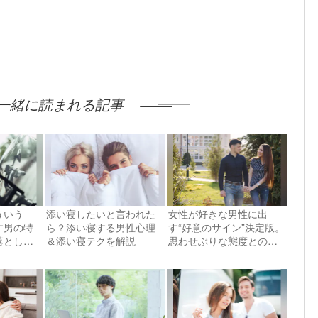
一緒に読まれる記事
ういう
添い寝したいと言われた
女性が好きな男性に出
す男の特
ら？添い寝する男性心理
す“好意のサイン”決定版。
落とし方
＆添い寝テクを解説
思わせぶりな態度との違
いを徹底解説