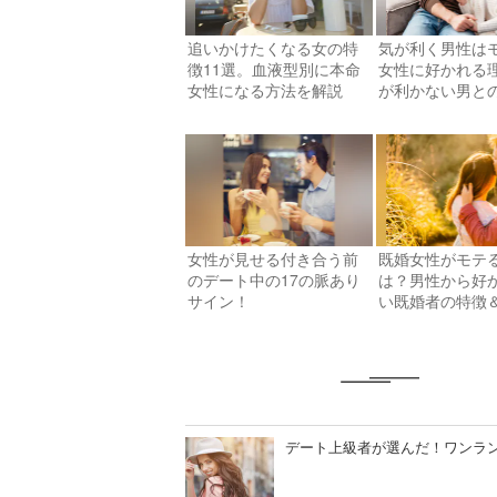
追いかけたくなる女の特
気が利く男性は
徴11選。血液型別に本命
女性に好かれる
女性になる方法を解説
が利かない男と
解説
女性が見せる付き合う前
既婚女性がモテ
のデート中の17の脈あり
は？男性から好
サイン！
い既婚者の特徴
スクを解説
デート上級者が選んだ！ワンラ