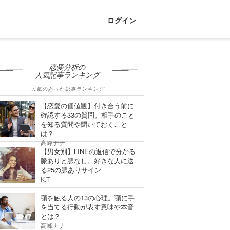
ログイン
恋愛分析の
人気記事ランキング
人気のあった記事ランキング
【恋愛の価値観】付き合う前に
確認する33の質問。相手のこと
を知る質問や聞いておくこと
は？
高峰ナナ
【男女別】LINEの返信で分かる
脈ありと脈なし。好きな人に送
る25の脈ありサイン
K.T
顎を触る人の13の心理。顎に手
を当てる行動が表す意味や本音
とは？
高峰ナナ