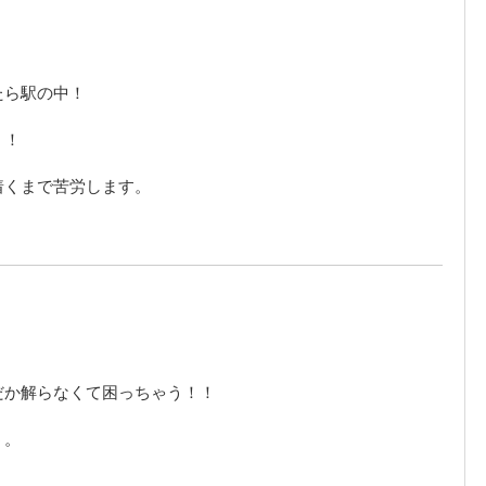
たら駅の中！
！！
着くまで苦労します。
だか解らなくて困っちゃう！！
う。