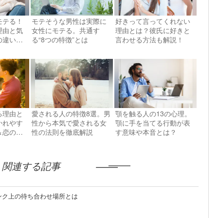
モテる！
モテそうな男性は実際に
好きって言ってくれない
理由と気
女性にモテる。共通す
理由とは？彼氏に好きと
の違いを
る“8つの特徴”とは
言わせる方法も解説！
る理由と
愛される人の特徴8選。男
顎を触る人の13の心理。
かれやす
性から本気で愛される女
顎に手を当てる行動が表
＆恋のリ
性の法則を徹底解説
す意味や本音とは？
関連する記事
ンク上の待ち合わせ場所とは