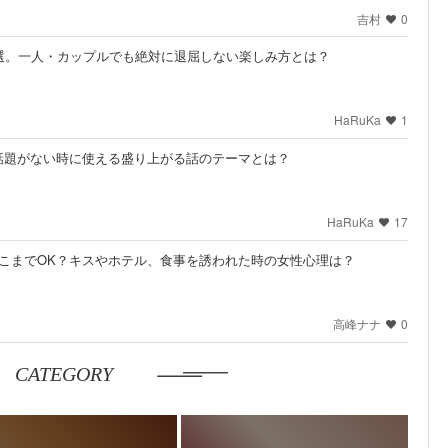
吉村
0
選。一人・カップルでも絶対に退屈しない楽しみ方とは？
HaRuKa
1
話題がない時に使える盛り上がる話のテーマとは？
HaRuKa
17
こまでOK？キスやホテル、食事を誘われた時の女性心理は？
高峰ナナ
0
CATEGORY