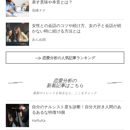
表す意味や本音とは？
高峰ナナ
女性との会話のコツや続け方。女の子と会話が続
かない時に続ける方法とは
あんぬ姐
恋愛分析の人気記事ランキング
恋愛分析の
新着記事はこちら
最新のトレンドを知るなら、ここをチェック
自分のナルシスト度を診断！自分大好き人間のあ
るあるな特徴10個
HaRuKa