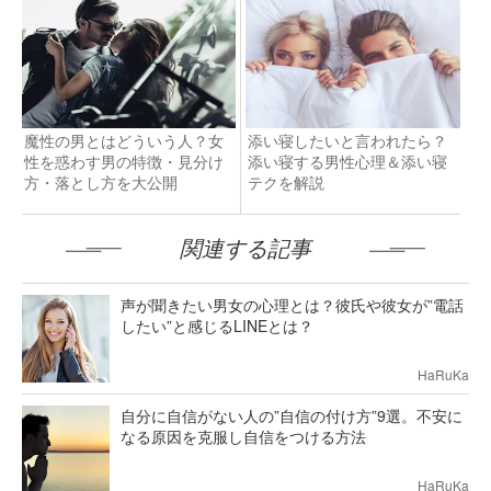
魔性の男とはどういう人？女
添い寝したいと言われたら？
性を惑わす男の特徴・見分け
添い寝する男性心理＆添い寝
方・落とし方を大公開
テクを解説
関連する記事
声が聞きたい男女の心理とは？彼氏や彼女が”電話
したい”と感じるLINEとは？
HaRuKa
自分に自信がない人の”自信の付け方”9選。不安に
なる原因を克服し自信をつける方法
HaRuKa