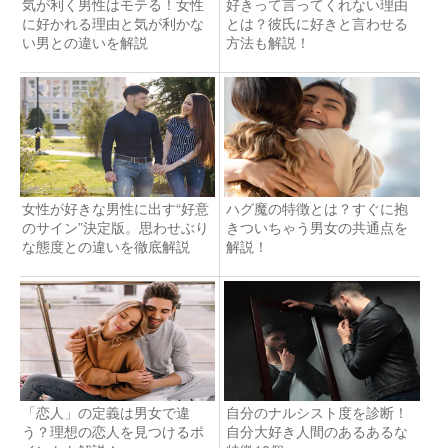
気が利く男性はモテる！女性
好きって言ってくれない理由
に好かれる理由と気が利かな
とは？彼氏に好きと言わせる
い男との違いを解説
方法も解説！
女性が好きな男性に出す“好意
ハグ魔の特徴とは？すぐに抱
のサイン”決定版。思わせぶり
きついちゃう男女の共通点を
な態度との違いを徹底解説
解説！
「恋人」の定義は男女で違
自分のナルシスト度を診断！
う？理想の恋人を見つけるポ
自分大好き人間のあるあるな