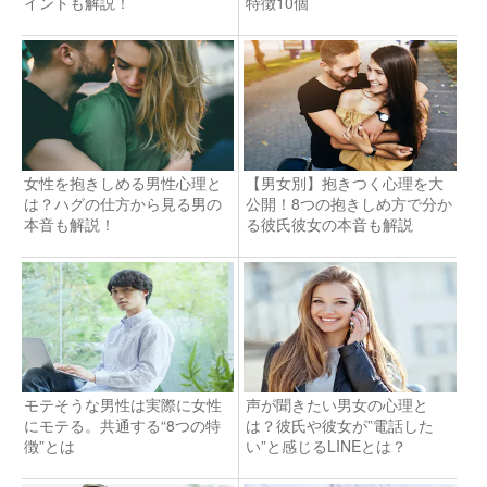
イントも解説！
特徴10個
女性を抱きしめる男性心理と
【男女別】抱きつく心理を大
は？ハグの仕方から見る男の
公開！8つの抱きしめ方で分か
本音も解説！
る彼氏彼女の本音も解説
モテそうな男性は実際に女性
声が聞きたい男女の心理と
にモテる。共通する“8つの特
は？彼氏や彼女が”電話した
徴”とは
い”と感じるLINEとは？