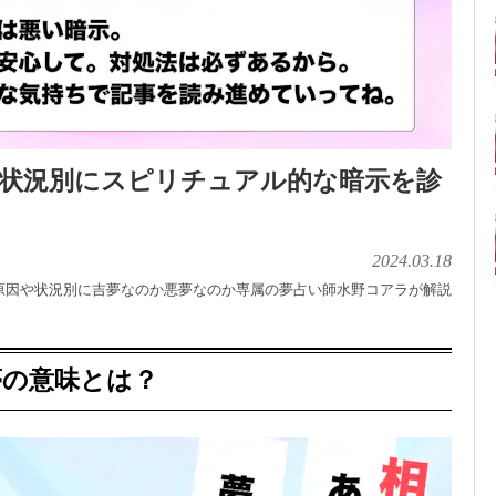
｜状況別にスピリチュアル的な暗示を診
2024.03.18
原因や状況別に吉夢なのか悪夢なのか専属の夢占い師水野コアラが解説
夢の意味とは？