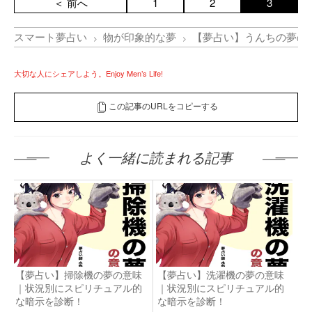
＜ 前へ
1
2
3
スマート夢占い
物が印象的な夢
【夢占い】うんちの夢の
大切な人にシェアしよう。Enjoy Men’s Life!
この記事のURLをコピーする
よく一緒に読まれる記事
【夢占い】掃除機の夢の意味
【夢占い】洗濯機の夢の意味
｜状況別にスピリチュアル的
｜状況別にスピリチュアル的
な暗示を診断！
な暗示を診断！