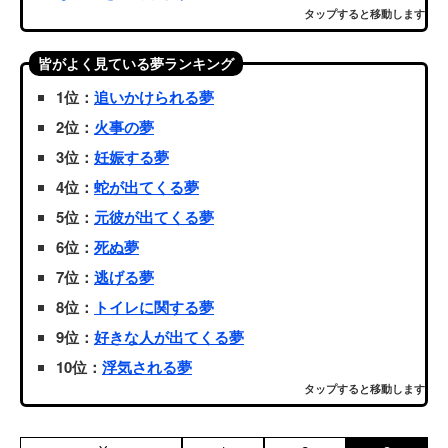
タップすると移動します
皆がよく見ている夢ランキング
1位：
追いかけられる夢
2位：
火事の夢
3位：
妊娠する夢
4位：
蛇が出てくる夢
5位：
元彼が出てくる夢
6位：
死ぬ夢
7位：
逃げる夢
8位：
トイレに関する夢
9位：
好きな人が出てくる夢
10位：
浮気される夢
タップすると移動します