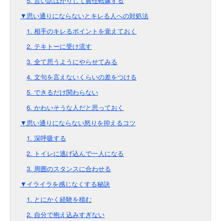
5. 言い訳ばかりして責任転嫁する
▼思い通りにならないとキレる人への対処法
1. 相手のキレるポイントを覚えておく
2. テキトーに受け流す
3. 全て思うようにやらせてみる
4. 文句を言えないくらいの差をつける
5. できるだけ関わらない
6. かわいそうな人だと思っておく
▼思い通りにならない怒りを抑えるコツ
1. 深呼吸する
2. トイレに逃げ込んで一人になる
3. 周囲のスタンスに合わせる
▼イライラを感じなくする秘訣
1. とにかく経験を積む
2. 自分で抱え込みすぎない