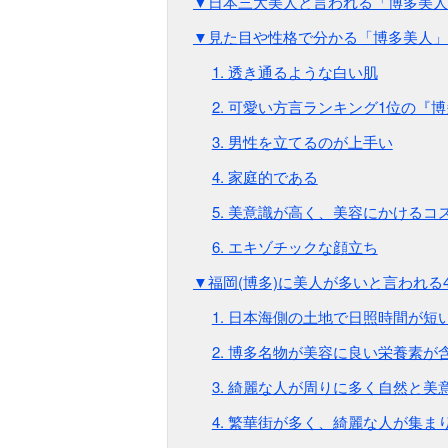
▼日本三大美人と言われる「博多美人
▼見た目や性格で分かる「博多美人」
1. 透き通るような白い肌
2. 可愛い方言ランキング1位の『
3. 男性を立てるのが上手い
4. 家庭的である
5. 美意識が高く、美容にかけるコ
6. エキゾチックな顔立ち
▼福岡(博多)に美人が多いと言われる
1. 日本海側の土地で日照時間が短
2. 博多名物が美容に良い栄養素が
3. 綺麗な人が周りに多く自然と美
4. 繁華街が多く、綺麗な人が集ま