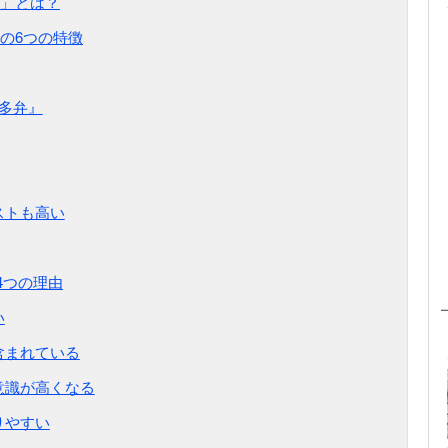
」とは？
の6つの特徴
博多弁』
ストも高い
4つの理由
い
含まれている
意識が高くなる
りやすい