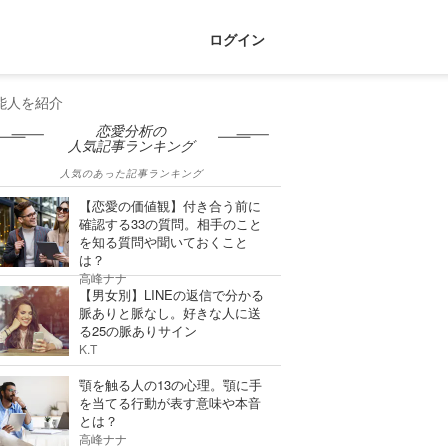
ログイン
能人を紹介
恋愛分析の
人気記事ランキング
人気のあった記事ランキング
【恋愛の価値観】付き合う前に
確認する33の質問。相手のこと
を知る質問や聞いておくこと
は？
高峰ナナ
【男女別】LINEの返信で分かる
脈ありと脈なし。好きな人に送
る25の脈ありサイン
K.T
顎を触る人の13の心理。顎に手
を当てる行動が表す意味や本音
とは？
高峰ナナ