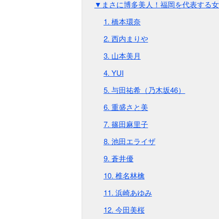
▼まさに博多美人！福岡を代表する女
1. 橋本環奈
2. 西内まりや
3. 山本美月
4. YUI
5. 与田祐希（乃木坂46）
6. 重盛さと美
7. 篠田麻里子
8. 池田エライザ
9. 蒼井優
10. 椎名林檎
11. 浜崎あゆみ
12. 今田美桜