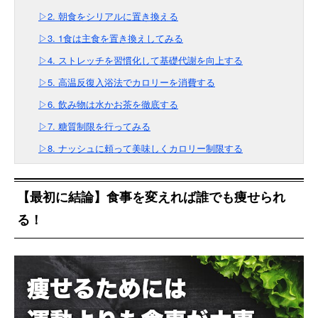
▷2. 朝食をシリアルに置き換える
▷3. 1食は主食を置き換えしてみる
▷4. ストレッチを習慣化して基礎代謝を向上する
▷5. 高温反復入浴法でカロリーを消費する
▷6. 飲み物は水かお茶を徹底する
▷7. 糖質制限を行ってみる
▷8. ナッシュに頼って美味しくカロリー制限する
【最初に結論】食事を変えれば誰でも痩せられ
る！