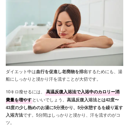
ダイエット中は
血行を促進し老廃物を排出
するためにも、湯
船にしっかりと浸かり汗を流すことが大切です。
10キロ瘦せるには、
高温反復入浴法で入浴中のカロリー消
費量を増やす
といいでしょう。
高温反復入浴法とは42度〜
43度の少し熱めのお湯に5分浸かり、5分休憩するを繰り返す
入浴方法
です。5分間はしっかりと浸かり、汗を流すのがコ
ツ。