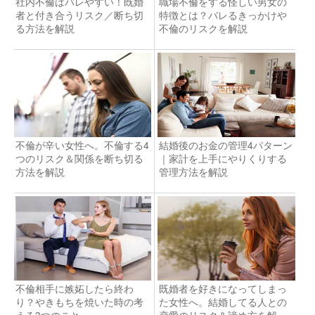
社内不倫はバレやすい！既婚
職場不倫をする怪しい男女の
者と付き合うリスク／断ち切
特徴とは？バレるきっかけや
る方法を解説
不倫のリスクを解説
不倫が辛い女性へ。不倫する4
結婚後のお金の管理4パターン
つのリスク＆関係を断ち切る
｜家計を上手にやりくりする
方法を解説
管理方法を解説
不倫相手に嫉妬したら終わ
既婚者を好きになってしまっ
り？やきもちを焼いた時の考
た女性へ。結婚してる人との
える3つのこと
恋愛のリスク＆諦め方を解