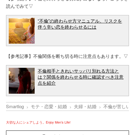
読んでみて▽
“不倫”の終わらせ方マニュアル。リスクを
伴う辛い恋を終わらせるには
【参考記事】不倫関係を断ち切る時に注意点もあります。▽
不倫相手ときれいサッパリ別れる方法と
は？関係を終わらせる時に確認すべき注意
点を紹介
Smartlog
モテ・恋愛・結婚
夫婦・結婚
不倫が苦しいな
大切な人にシェアしよう。Enjoy Men’s Life!