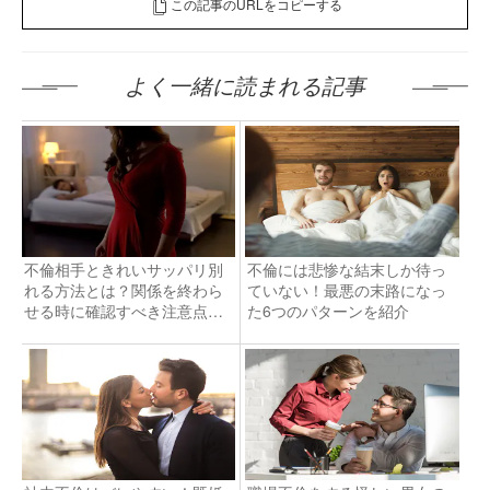
この記事のURLをコピーする
よく一緒に読まれる記事
不倫相手ときれいサッパリ別
不倫には悲惨な結末しか待っ
れる方法とは？関係を終わら
ていない！最悪の末路になっ
せる時に確認すべき注意点を
た6つのパターンを紹介
紹介