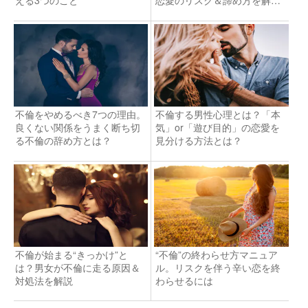
説！
不倫をやめるべき7つの理由。
不倫する男性心理とは？「本
良くない関係をうまく断ち切
気」or「遊び目的」の恋愛を
る不倫の辞め方とは？
見分ける方法とは？
不倫が始まる“きっかけ”と
“不倫”の終わらせ方マニュア
は？男女が不倫に走る原因＆
ル。リスクを伴う辛い恋を終
対処法を解説
わらせるには