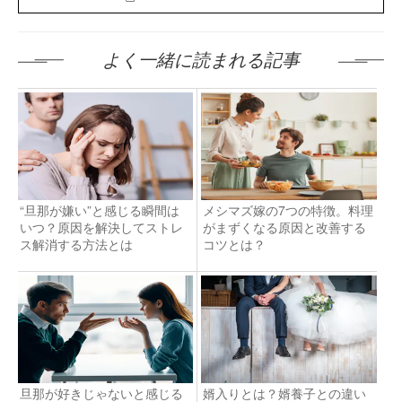
よく一緒に読まれる記事
“旦那が嫌い”と感じる瞬間は
メシマズ嫁の7つの特徴。料理
いつ？原因を解決してストレ
がまずくなる原因と改善する
ス解消する方法とは
コツとは？
旦那が好きじゃないと感じる
婿入りとは？婿養子との違い