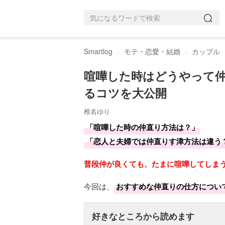
Smartlog
モテ・恋愛・結婚
カップル
喧嘩した時はどうやって
るコツを大公開
椎名ゆり
「喧嘩した時の仲直り方法は？」
「恋人と夫婦では仲直りす津方法は違う
普段仲が良くても、たまに喧嘩してしま
今回は、
おすすめな仲直りの仕方につい