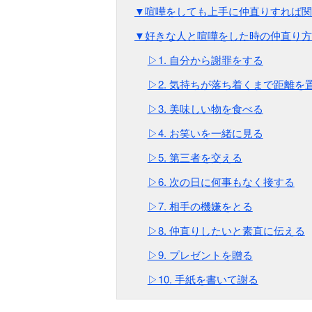
▼喧嘩をしても上手に仲直りすれば関
▼好きな人と喧嘩をした時の仲直り方
▷1. 自分から謝罪をする
▷2. 気持ちが落ち着くまで距離を
▷3. 美味しい物を食べる
▷4. お笑いを一緒に見る
▷5. 第三者を交える
▷6. 次の日に何事もなく接する
▷7. 相手の機嫌をとる
▷8. 仲直りしたいと素直に伝える
▷9. プレゼントを贈る
▷10. 手紙を書いて謝る