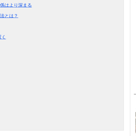
係はより深まる
法とは？
置く