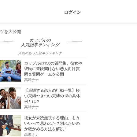
ログイン
ツを大公開
カップルの
人気記事ランキング
人気のあった記事ランキング
カップルの150の質問集。彼女や
彼氏に普段聞けない恋人向け質
問＆質問ゲームを公開
高峰ナナ
【束縛する恋人の行動一覧】軽
い束縛〜きつい束縛の13の具体
例とは？
高峰ナナ
彼女が未読無視する理由。もう
いいって思われた？別れたいの
か確かめる方法を解説！
高峰ナナ